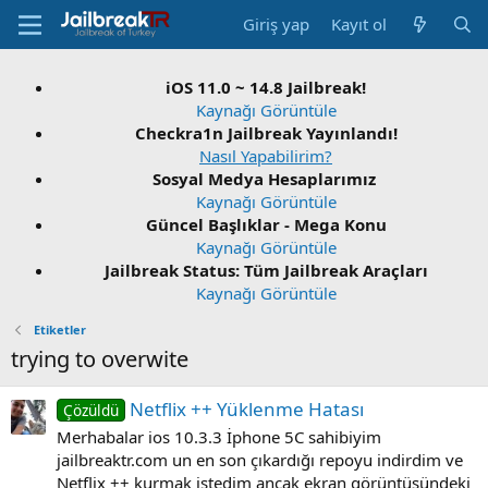
Giriş yap
Kayıt ol
iOS 11.0 ~ 14.8 Jailbreak!
Kaynağı Görüntüle
Checkra1n Jailbreak Yayınlandı!
Nasıl Yapabilirim?
Sosyal Medya Hesaplarımız
Kaynağı Görüntüle
Güncel Başlıklar - Mega Konu
Kaynağı Görüntüle
Jailbreak Status: Tüm Jailbreak Araçları
Kaynağı Görüntüle
Etiketler
trying to overwite
Netflix ++ Yüklenme Hatası
Çözüldü
Merhabalar ios 10.3.3 İphone 5C sahibiyim
jailbreaktr.com un en son çıkardığı repoyu indirdim ve
Netflix ++ kurmak istedim ancak ekran görüntüsündeki