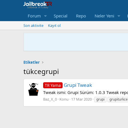
Forum
Special
Repo
Neler Yeni
Son aktivite
Kayıt ol
Etiketler
tükcegrupi
Grupi Tweak
TR Yama
Tweak ismi: Grupi Sürüm: 1.0.3 Tweak repo
Baz_X_0
Konu
17 Mar 2020
grupi
grupiturkce