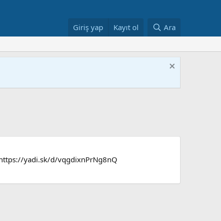
Giriş yap
Kayıt ol
Ara
 https://yadi.sk/d/vqgdixnPrNg8nQ