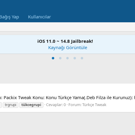
Bağış Yap
Kullanıcılar
iOS 11.0 ~ 14.8 Jailbreak!
Kaynağı Görüntüle
: Packix Tweak Konu: Konu Türkçe Yama(.Deb Filza ile Kurunuz):
Cevaplar: 0
Forum:
Türkçe Tweak
trgrupi
tükcegrupi