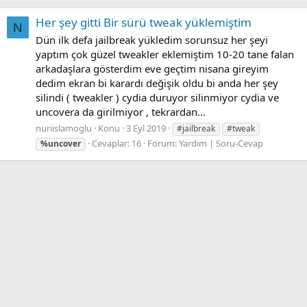
Her şey gitti Bir sürü tweak yüklemiştim
N
Dün ilk defa jailbreak yükledim sorunsuz her şeyi
yaptım çok güzel tweakler eklemiştim 10-20 tane falan
arkadaşlara gösterdim eve geçtim nisana gireyim
dedim ekran bi karardı değişik oldu bi anda her şey
silindi ( tweakler ) cydia duruyor silinmiyor cydia ve
uncovera da girilmiyor , tekrardan...
nuriislamoglu
Konu
3 Eyl 2019
#jailbreak
#tweak
Cevaplar: 16
Forum:
Yardım | Soru-Cevap
%uncover