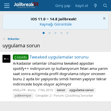
Giriş yap
Kayıt ol
iOS 11.0 ~ 14.8 Jailbreak!
Kaynağı Görüntüle
Etiketler
uygulama sorun
Tweaked uygulamalar sorunu
Çözüldü
Arkadaslar selamlar cihazima tweaked appsdan
spotify++ indiriyorum iyi kullaniyorum felan ama yarim
saat sonra actigimda profil dogrulama istiyor oncexen
bunu 2 ayda bir yapiyordu simdi hemen yapiyor tekrar
indirincede boyle oluyor açılmıyor
ANILxTR
Konu
7 Nis 2019
sorun
uygulama
sorun
Cevaplar: 2
Forum:
Çözülmüş Sorunlar
yuklenmiyor