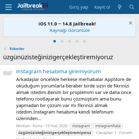
Giriş yap
Kayıt ol
iOS 11.0 ~ 14.8 Jailbreak!
Kaynağı Görüntüle
Etiketler
üzgünüzisteğinizigerçekleştiremiyoruz
instagram hesabıma giremiyorum
Arkadaşlar öncelikle herkese merhabalar AppStore de
okuduğum yorumlarla beraber birde sizin de fikrinizi
almak istedim.Benim bir proplemim var ve daha önce
telefonu rootlayarak bunu çözmüştüm ama bunu
yapmadan bir çözüm var mı fikrinizi almak
istedim.İnstagram hesabıma kendi telefonum
üzerinden...
Miritun
Konu
13 Haz 2020
instagram
instagramhata
Cevaplar: 1
Forum:
üzgünüzisteğinizigerçekleştiremiyoruz