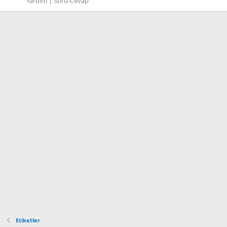
Yardım | Soru-Cevap
Etiketler