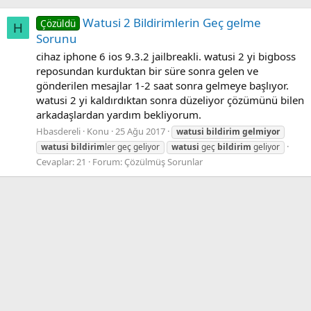
Watusi 2 Bildirimlerin Geç gelme
Çözüldü
H
Sorunu
cihaz iphone 6 ios 9.3.2 jailbreakli. watusi 2 yi bigboss
reposundan kurduktan bir süre sonra gelen ve
gönderilen mesajlar 1-2 saat sonra gelmeye başlıyor.
watusi 2 yi kaldırdıktan sonra düzeliyor çözümünü bilen
arkadaşlardan yardım bekliyorum.
Hbasdereli
Konu
25 Ağu 2017
watusi
bildirim
gelmiyor
watusi
bildirim
ler geç geliyor
watusi
geç
bildirim
geliyor
Cevaplar: 21
Forum:
Çözülmüş Sorunlar