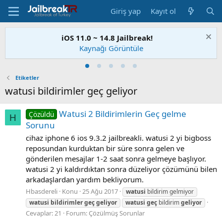
Giriş yap
Kayıt ol
iOS 11.0 ~ 14.8 Jailbreak!
Kaynağı Görüntüle
Etiketler
watusi bildirimler geç geliyor
Watusi 2 Bildirimlerin Geç gelme
Çözüldü
H
Sorunu
cihaz iphone 6 ios 9.3.2 jailbreakli. watusi 2 yi bigboss
reposundan kurduktan bir süre sonra gelen ve
gönderilen mesajlar 1-2 saat sonra gelmeye başlıyor.
watusi 2 yi kaldırdıktan sonra düzeliyor çözümünü bilen
arkadaşlardan yardım bekliyorum.
Hbasdereli
Konu
25 Ağu 2017
watusi
bildirim gelmiyor
watusi
bildirimler
geç
geliyor
watusi
geç
bildirim
geliyor
Cevaplar: 21
Forum:
Çözülmüş Sorunlar