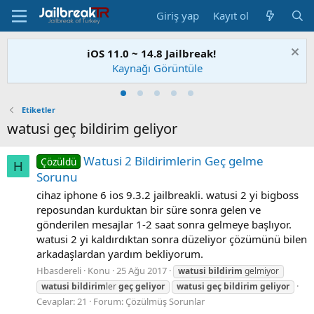
Giriş yap
Kayıt ol
iOS 11.0 ~ 14.8 Jailbreak!
Kaynağı Görüntüle
Etiketler
watusi geç bildirim geliyor
Watusi 2 Bildirimlerin Geç gelme
Çözüldü
H
Sorunu
cihaz iphone 6 ios 9.3.2 jailbreakli. watusi 2 yi bigboss
reposundan kurduktan bir süre sonra gelen ve
gönderilen mesajlar 1-2 saat sonra gelmeye başlıyor.
watusi 2 yi kaldırdıktan sonra düzeliyor çözümünü bilen
arkadaşlardan yardım bekliyorum.
Hbasdereli
Konu
25 Ağu 2017
watusi
bildirim
gelmiyor
watusi
bildirim
ler
geç
geliyor
watusi
geç
bildirim
geliyor
Cevaplar: 21
Forum:
Çözülmüş Sorunlar