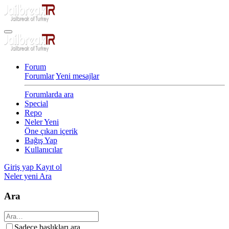
Forum
Forumlar
Yeni mesajlar
Forumlarda ara
Special
Repo
Neler Yeni
Öne çıkan içerik
Bağış Yap
Kullanıcılar
Giriş yap
Kayıt ol
Neler yeni
Ara
Ara
Sadece başlıkları ara