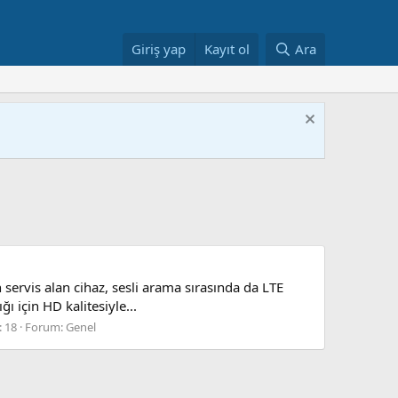
Giriş yap
Kayıt ol
Ara
servis alan cihaz, sesli arama sırasında da LTE
 için HD kalitesiyle...
: 18
Forum:
Genel