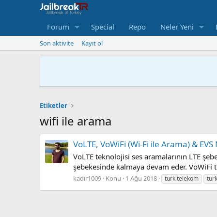
Forum
Special
Repo
Neler Yeni
Son aktivite
Kayıt ol
Etiketler
wifi ile arama
VoLTE, VoWiFi (Wi-Fi ile Arama) & EVS
VoLTE teknolojisi ses aramalarının LTE şebe
şebekesinde kalmaya devam eder. VoWiFi tekn
kadir1009
Konu
1 Ağu 2018
turk telekom
turk