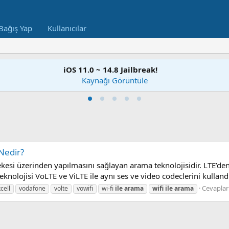
Bağış Yap
Kullanıcılar
iOS 11.0 ~ 14.8 Jailbreak!
Kaynağı Görüntüle
 Nedir?
kesi üzerinden yapılmasını sağlayan arama teknolojisidir. LTE’den 
olojisi VoLTE ve ViLTE ile aynı ses ve video codeclerini kullandığı
Cevaplar
cell
vodafone
volte
vowifi
wi-fi
ile
arama
wifi
ile
arama