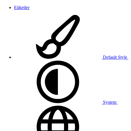
Etiketler
Default Style
System