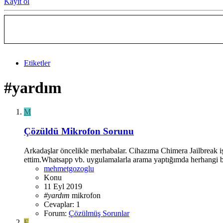
Kayıt ol
Etiketler
#yardım
M
Çözüldü
Mikrofon Sorunu
Arkadaşlar öncelikle merhabalar. Cihazıma Chimera Jailbreak 
ettim.Whatsapp vb. uygulamalarla arama yaptığımda herhangi bir
mehmetgozoglu
Konu
11 Eyl 2019
#yardım
mikrofon
Cevaplar: 1
Forum:
Çözülmüş Sorunlar
E