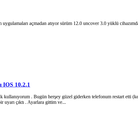
im uygulamaları açmadan atıyor sürüm 12.0 uncover 3.0 yüklü cihazı
 IOS 10.2.1
k kullanıyorum . Bugün herşey güzel giderken telefonum restart etti (
uyarı çıktı . Ayarlara gittim ve...