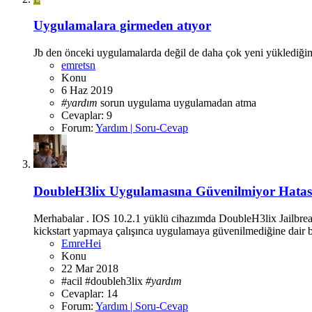
Uygulamalara girmeden atıyor
Jb den önceki uygulamalarda değil de daha çok yeni yüklediğ
emretsn
Konu
6 Haz 2019
#yardım
sorun
uygulama
uygulamadan atma
Cevaplar: 9
Forum:
Yardım | Soru-Cevap
DoubleH3lix Uygulamasına Güvenilmiyor Hatası
Merhabalar . IOS 10.2.1 yüklü cihazımda DoubleH3lix Jailbrea
kickstart yapmaya çalışınca uygulamaya güvenilmediğine dair bir 
EmreHei
Konu
22 Mar 2018
#acil
#doubleh3lix
#yardım
Cevaplar: 14
Forum:
Yardım | Soru-Cevap