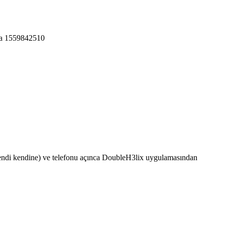
mda 1559842510
kendi kendine) ve telefonu açınca DoubleH3lix uygulamasından