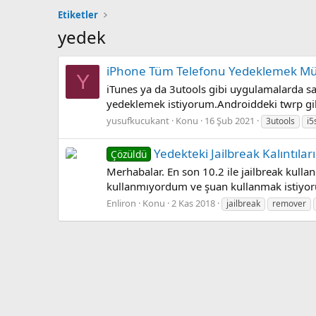
Etiketler
yedek
iPhone Tüm Telefonu Yedeklemek 
Y
iTunes ya da 3utools gibi uygulamalarda sa
yedeklemek istiyorum.Androiddeki twrp gi
yusufkucukant
Konu
16 Şub 2021
3utools
i5
Yedekteki Jailbreak Kalıntıları
Çözüldü
Merhabalar. En son 10.2 ile jailbreak kul
kullanmıyordum ve şuan kullanmak istiyorum
Enliron
Konu
2 Kas 2018
jailbreak
remover