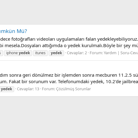
Mümkün Mü?
dece fotoğrafları videoları uygulamaları falan yedekleyebiliyoruz
bi mesela.Dosyaları attığımda o yedek kurulmalı.Böyle bir şey
Cevaplar: 2
Forum:
Yardım | Soru-Cev
s
iphone
yedek
itunes
yedek
landım sonra geri dönülmez bir işlemden sonra mecburen 11.2.5 
. Fakat bir sorunum var. Telefonumdaki yedek, 10.2'de jailbreak
Cevaplar: 13
Forum:
Çözülmüş Sorunlar
yedek