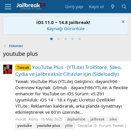
Giriş yap
Kayıt ol
iOS 11.0 ~ 14.8 Jailbreak!
Kaynağı Görüntüle
Etiketler
youtube plus
YouTube Plus - (YTLite) TrollStore, Sileo,
Tweak
Cydia ve Jailbreaksiz Cihazlar için (Sideloadly)
Tweak: YouTube Plus (YTLite) Geliştirici: dayanch96 -
Overview Kaynak: GitHub - dayanch96/YTLite: A flexible
enhancer for YouTube on iOS Sürüm: v5.2b1
Uyumluluk: iOS 14 - 18.x Fiyat: Ücretsiz Özellikler
YTLite : Reklamları kaldırarak, arka planda oynatmayı
etkinleştirerek ve 60'ın üzerinde...
murat
Konu
16 May 2025
dophamine
jailbreak
sileo
Cevaplar: 0
Forum:
Tweak |
youtube
youtube
plus
ytlite