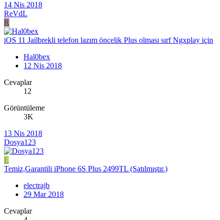
14 Nis 2018
ReVdL
R
iOS 11 Jailbrekli telefon lazım öncelik Plus olması sırf Ngxplay için
Hal0bex
12 Nis 2018
Cevaplar
12
Görüntüleme
3K
13 Nis 2018
Dosya123
E
Temiz,Garantili iPhone 6S Plus 2499TL (Satılmıştır.)
electrajb
29 Mar 2018
Cevaplar
4