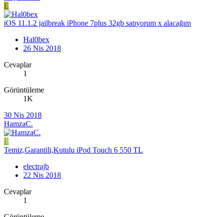
E
iOS 11.1.2 jailbreak iPhone 7plus 32gb satıyorum x alacağım
Hal0bex
26 Nis 2018
Cevaplar
1
Görüntüleme
1K
30 Nis 2018
HamzaC.
E
Temiz,Garantili,Kutulu iPod Touch 6 550 TL
electrajb
22 Nis 2018
Cevaplar
1
Görüntüleme