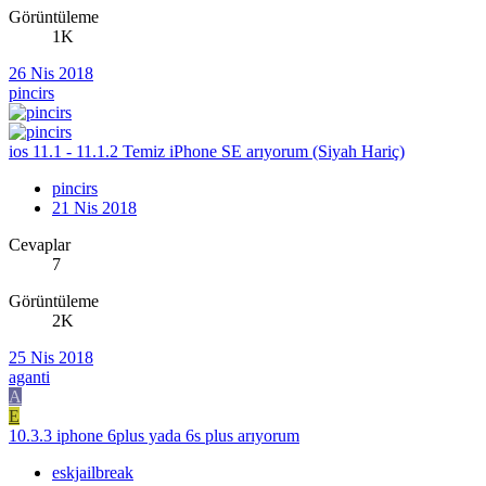
Görüntüleme
1K
26 Nis 2018
pincirs
ios 11.1 - 11.1.2 Temiz iPhone SE arıyorum (Siyah Hariç)
pincirs
21 Nis 2018
Cevaplar
7
Görüntüleme
2K
25 Nis 2018
aganti
A
E
10.3.3 iphone 6plus yada 6s plus arıyorum
eskjailbreak