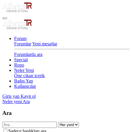
Forum
Forumlar
Yeni mesajlar
Forumlarda ara
Special
Repo
Neler Yeni
Öne çıkan içerik
Bağış Yap
Kullanıcılar
Giriş yap
Kayıt ol
Neler yeni
Ara
Ara
Sadece başlıkları ara