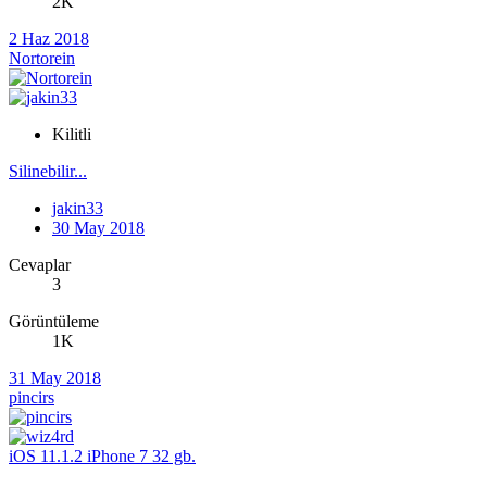
2K
2 Haz 2018
Nortorein
Kilitli
Silinebilir...
jakin33
30 May 2018
Cevaplar
3
Görüntüleme
1K
31 May 2018
pincirs
iOS 11.1.2 iPhone 7 32 gb.