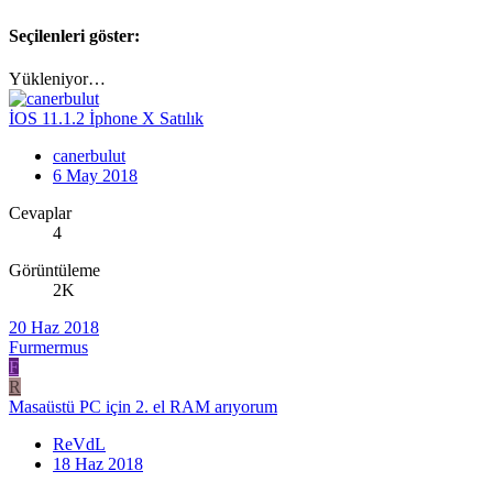
Seçilenleri göster:
Yükleniyor…
İOS 11.1.2 İphone X Satılık
canerbulut
6 May 2018
Cevaplar
4
Görüntüleme
2K
20 Haz 2018
Furmermus
F
R
Masaüstü PC için 2. el RAM arıyorum
ReVdL
18 Haz 2018