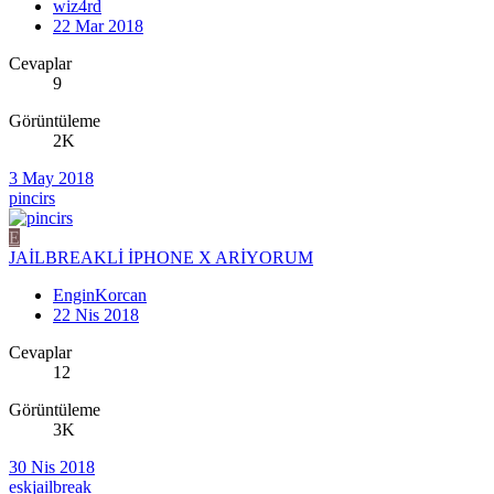
wiz4rd
22 Mar 2018
Cevaplar
9
Görüntüleme
2K
3 May 2018
pincirs
E
JAİLBREAKLİ İPHONE X ARİYORUM
EnginKorcan
22 Nis 2018
Cevaplar
12
Görüntüleme
3K
30 Nis 2018
eskjailbreak