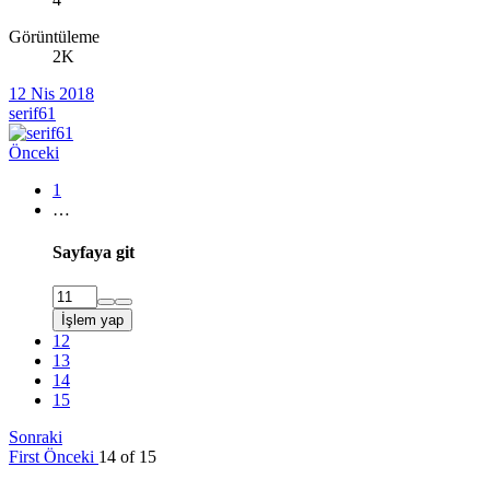
Görüntüleme
2K
12 Nis 2018
serif61
Önceki
1
…
Sayfaya git
İşlem yap
12
13
14
15
Sonraki
First
Önceki
14 of 15