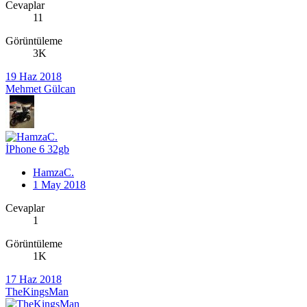
Cevaplar
11
Görüntüleme
3K
19 Haz 2018
Mehmet Gülcan
İPhone 6 32gb
HamzaC.
1 May 2018
Cevaplar
1
Görüntüleme
1K
17 Haz 2018
TheKingsMan