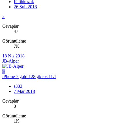
ffatihkozak
26 Şub 2018
2
Cevaplar
47
Görüntüleme
7K
18 Nis 2018
JB-Alper
S
iPhone 7 gold 128 gb ios 11.1
s333
7 Mar 2018
Cevaplar
3
Görüntüleme
1K