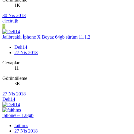
1K
30 Nis 2018
electrajb
E
Jailbreakli İphone X Beyaz 64gb sürüm 11.1.2
Deli14
27 Nis 2018
Cevaplar
11
Görüntüleme
3K
27 Nis 2018
Deli14
iphone6+ 128gb
faithms
27 Nis 2018