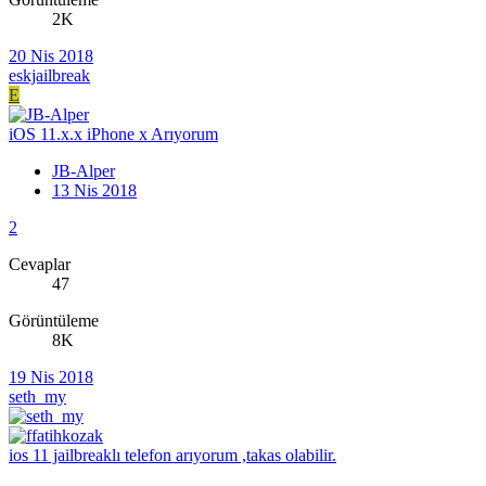
2K
20 Nis 2018
eskjailbreak
E
iOS 11.x.x iPhone x Arıyorum
JB-Alper
13 Nis 2018
2
Cevaplar
47
Görüntüleme
8K
19 Nis 2018
seth_my
ios 11 jailbreaklı telefon arıyorum ,takas olabilir.