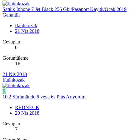
Satılık İphone 7 Jet Black 256 Gb /Pasaport Kayıtlı/Ocak 2019
Garantili
ffatihkozak
21 Nis 2018
Cevaplar
0
Görüntüleme
1K
21 Nis 2018
ffatihkozak
R
10.2 Sürümünde 6 veya 6s Plus Arıyorum
REDNECK
20 Nis 2018
Cevaplar
7
Görüntüleme