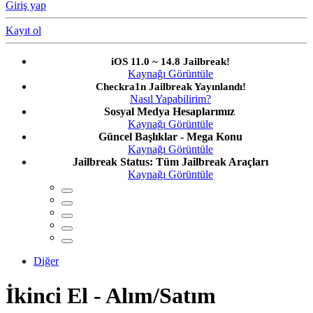
Giriş yap
Kayıt ol
Diğer
İkinci El - Alım/Satım