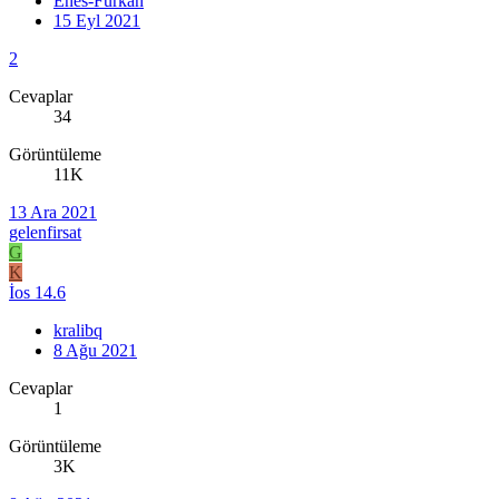
Enes-Furkan
15 Eyl 2021
2
Cevaplar
34
Görüntüleme
11K
13 Ara 2021
gelenfirsat
G
K
İos 14.6
kralibq
8 Ağu 2021
Cevaplar
1
Görüntüleme
3K