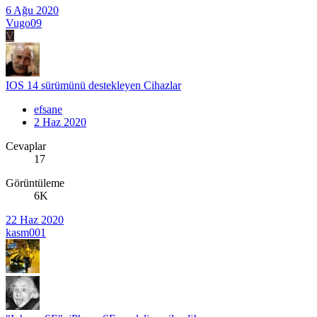
6 Ağu 2020
Vugo09
V
IOS 14 sürümünü destekleyen Cihazlar
efsane
2 Haz 2020
Cevaplar
17
Görüntüleme
6K
22 Haz 2020
kasm001