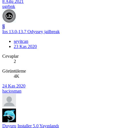
8 Ağu 2021
ugrbnk
S
İos 13.0-13.7 Odyssey jailbreak
seyitcan
23 Kas 2020
Cevaplar
2
Görüntüleme
4K
24 Kas 2020
haciosman
Duyuru
Installer 5.0 Yayınlandı