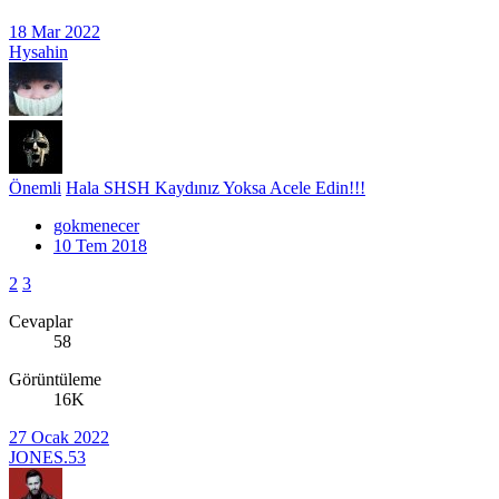
18 Mar 2022
Hysahin
Önemli
Hala SHSH Kaydınız Yoksa Acele Edin!!!
gokmenecer
10 Tem 2018
2
3
Cevaplar
58
Görüntüleme
16K
27 Ocak 2022
JONES.53