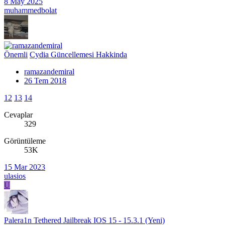
8 May 2025
muhammedbolat
Önemli
Cydia Güncellemesi Hakkinda
ramazandemiral
26 Tem 2018
12
13
14
Cevaplar
329
Görüntüleme
53K
15 Mar 2023
ulasios
U
Palera1n Tethered Jailbreak IOS 15 - 15.3.1 (Yeni)