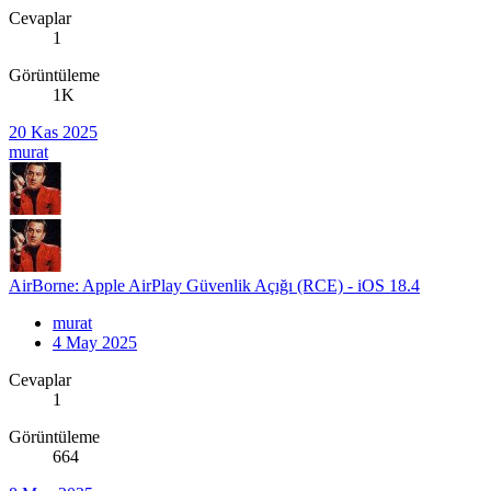
Cevaplar
1
Görüntüleme
1K
20 Kas 2025
murat
AirBorne: Apple AirPlay Güvenlik Açığı (RCE) - iOS 18.4
murat
4 May 2025
Cevaplar
1
Görüntüleme
664