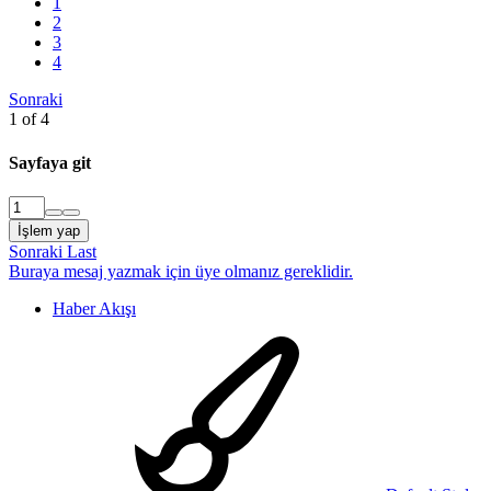
1
2
3
4
Sonraki
1 of 4
Sayfaya git
İşlem yap
Sonraki
Last
Buraya mesaj yazmak için üye olmanız gereklidir.
Haber Akışı