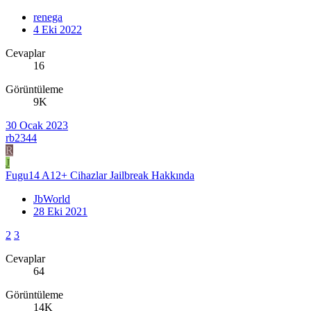
renega
4 Eki 2022
Cevaplar
16
Görüntüleme
9K
30 Ocak 2023
rb2344
R
J
Fugu14 A12+ Cihazlar Jailbreak Hakkında
JbWorld
28 Eki 2021
2
3
Cevaplar
64
Görüntüleme
14K