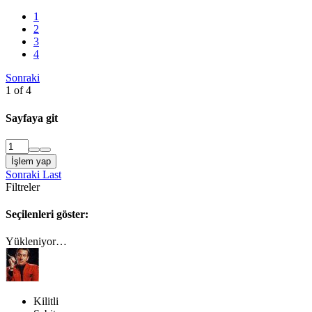
1
2
3
4
Sonraki
1 of 4
Sayfaya git
İşlem yap
Sonraki
Last
Filtreler
Seçilenleri göster:
Yükleniyor…
Kilitli