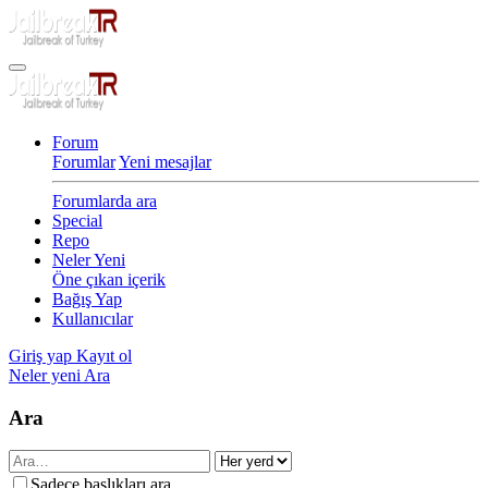
Forum
Forumlar
Yeni mesajlar
Forumlarda ara
Special
Repo
Neler Yeni
Öne çıkan içerik
Bağış Yap
Kullanıcılar
Giriş yap
Kayıt ol
Neler yeni
Ara
Ara
Sadece başlıkları ara