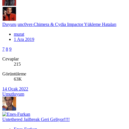
Duyuru
unc0ver-Chimera & Cydia Impactor Yükleme Hataları
murat
1 Ara 2019
7
8
9
Cevaplar
215
Görüntüleme
63K
14 Ocak 2022
Umutluyum
Untethered Jailbreak Geri Geliyor!!!!