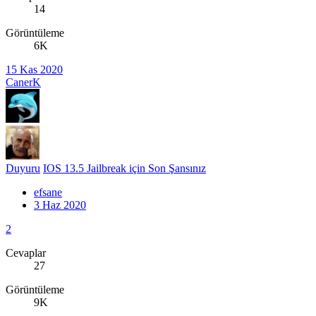
14
Görüntüleme
6K
15 Kas 2020
CanerK
Duyuru
IOS 13.5 Jailbreak için Son Şansınız
efsane
3 Haz 2020
2
Cevaplar
27
Görüntüleme
9K