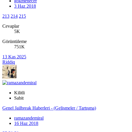
gokmenecer
3 Haz 2018
213
214
215
Cevaplar
5K
Görüntüleme
751K
13 Kas 2025
Riddiq
Kilitli
Sabit
Genel Jailbreak Haberleri - (Gelişmeler / Tartışma)
ramazandemiral
16 Haz 2018