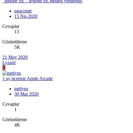
"Iphone SE". iPhone SE modeli yenilendi!
ugacomtr
15 Nis 2020
Cevaplar
13
Görüntüleme
5K
21 May 2020
Lyzard
L
1 ay ücretsiz Apple Arcade
mrtlyns
30 Mar 2020
Cevaplar
1
Görüntüleme
4K