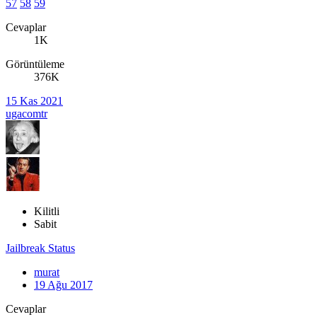
57
58
59
Cevaplar
1K
Görüntüleme
376K
15 Kas 2021
ugacomtr
Kilitli
Sabit
Jailbreak Status
murat
19 Ağu 2017
Cevaplar