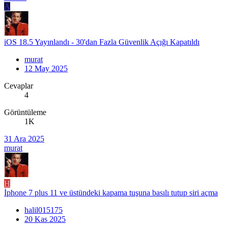
A
iOS 18.5 Yayınlandı - 30'dan Fazla Güvenlik Açığı Kapatıldı
murat
12 May 2025
Cevaplar
4
Görüntüleme
1K
31 Ara 2025
murat
H
İphone 7 plus 11 ve üstündeki kapama tuşuna basılı tutup siri açma
halil015175
20 Kas 2025