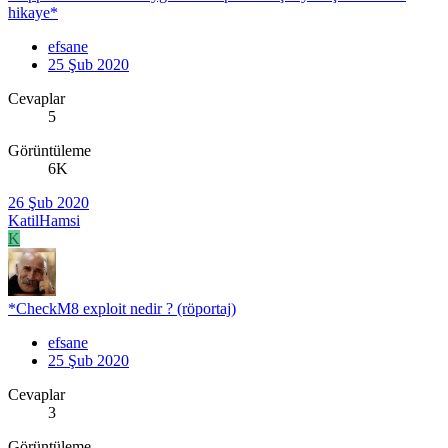
hikaye*
efsane
25 Şub 2020
Cevaplar
5
Görüntüleme
6K
26 Şub 2020
KatilHamsi
K
*CheckM8 exploit nedir ? (röportaj)
efsane
25 Şub 2020
Cevaplar
3
Görüntüleme