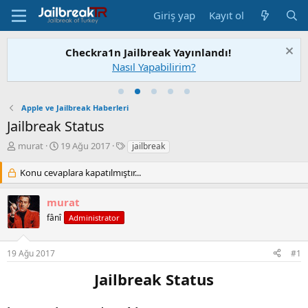
Giriş yap
Kayıt ol
Checkra1n Jailbreak Yayınlandı!
Nasıl Yapabilirim?
Apple ve Jailbreak Haberleri
Jailbreak Status
K
B
E
murat
19 Ağu 2017
jailbreak
o
a
t
n
ş
i
Konu cevaplara kapatılmıştır...
u
l
k
S
a
e
murat
a
n
t
fânî
Administrator
h
g
l
i
ı
e
b
ç
r
19 Ağu 2017
#1
i
t
a
Jailbreak Status
r
i
h