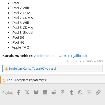
iPad 1
iPad 2 Wifi
iPad 2 GSM
iPad 2 CDMA
iPad 3 Wifi
iPad 3 CDMA
iPad 3 Global
iPod 3G
iPod 4G
Apple TV 2
Kurulum/Rehber:
Absinthe 2.0 - iOS 5.1.1 Jailbreak
Son düzenleme:
26 Ocak 2023
SonSultan
,
CankatToprak97
ve
yusuf_
R
e
a
Konu cevaplara kapatılmıştır...
c
t
i
Facebook
X
Bluesky
LinkedIn
Reddit
Pinterest
Tumblr
WhatsApp
E-posta
Li
Paylaş:
o
n
s
: