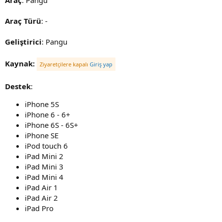
Araç Türü
: -
Geliştirici
: Pangu
Kaynak:
Ziyaretçilere kapalı
Giriş yap
Destek
:
iPhone 5S
iPhone 6 - 6+
iPhone 6S - 6S+
iPhone SE
iPod touch 6
iPad Mini 2
iPad Mini 3
iPad Mini 4
iPad Air 1
iPad Air 2
iPad Pro