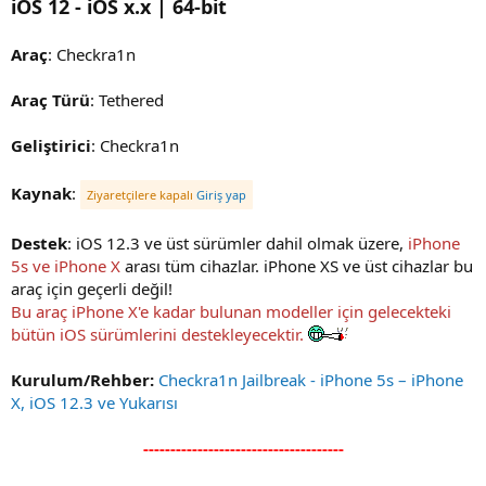
iOS 12 - iOS x.x | 64-bit
i
Araç
: Checkra1n
Araç Türü
: Tethered
Geliştirici
: Checkra1n
Kaynak
:
Ziyaretçilere kapalı
Giriş yap
Destek
: iOS 12.3 ve üst sürümler dahil olmak üzere,
iPhone
5s ve iPhone X
arası tüm cihazlar. iPhone XS ve üst cihazlar bu
araç için geçerli değil!
Bu araç iPhone X'e kadar bulunan modeller için gelecekteki
bütün iOS sürümlerini destekleyecektir.
Kurulum/Rehber:
Checkra1n Jailbreak - iPhone 5s – iPhone
X, iOS 12.3 ve Yukarısı
-------------------------------------