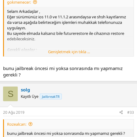
gokmenecer:
Selam Arkadaşlar ,
Eğer sürümünüz ios 11.0 ve 11.1.2 arasındaysa ve shsh kayıtlarınız
da varsa aşağıda belirteceğim işlemleri muhakkak telefonunuza
uygulayın.
Bu sayede elmada kalsanız bile futurerestore ile cihazınızı restore
edebileceksiniz.
Gerekli olanlar :
Genişletmek için tıkla ...
1- Cydia Impactor son sürümü
İndirmek için -->
Ziyaretçilere kapalı
Giriş yap
bunu jailbreak öncesi mi yoksa sonrasında mı yapmamız
2- NonceSetter ipa
gerekli ?
İndirmek için -->
Ziyaretçilere kapalı
Giriş yap
3- Plist Editör (intenet üzerinden istediğiniz birini indirebilirsiniz.
4- Bulunduğunuz sürüm için olan Shsh kaydınız.
solg
S
Kayıtlı Üye
JailbreakTR
İşlemler :
Cydia Impactor ile NonceSet ipa sını telefonunuza yükleyip
20 Ağu 2019
#33
açın. Açtığınızda üst kısımdaki "Root Status" "YES" yazana
kadar bekleyin.
Rozealcan:
Shsh dosyanızı bir plist editör ile açın. Ben "Plist Editor Pro"
isimli programı kullandım.
bunu jailbreak öncesi mi yoksa sonrasında mı yapmamız gerekli ?
Açtığınız shsh dosyanızda ctrl+f komutu ile arama