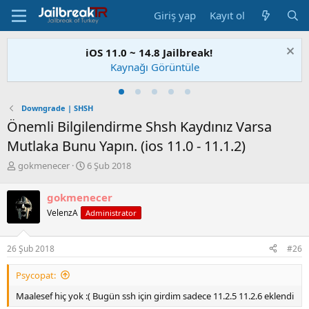
Giriş yap
Kayıt ol
iOS 11.0 ~ 14.8 Jailbreak!
Kaynağı Görüntüle
Downgrade | SHSH
Önemli Bilgilendirme Shsh Kaydınız Varsa
Mutlaka Bunu Yapın. (ios 11.0 - 11.1.2)
K
B
gokmenecer
6 Şub 2018
o
a
n
ş
gokmenecer
u
l
VelenzA
Administrator
S
a
a
n
h
g
26 Şub 2018
#26
i
ı
b
ç
Psycopat:
i
t
a
Maalesef hiç yok :( Bugün ssh için girdim sadece 11.2.5 11.2.6 eklendi
r