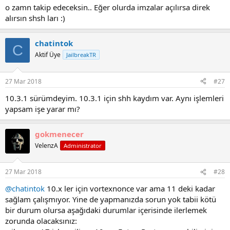
i
o zamn takip edeceksin.. Eğer olurda imzalar açılırsa direk
h
alırsın shsh ları :)
i
chatintok
C
Aktif Üye
JailbreakTR
27 Mar 2018
#27
10.3.1 sürümdeyim. 10.3.1 için shh kaydım var. Aynı işlemleri
yapsam işe yarar mı?
gokmenecer
VelenzA
Administrator
27 Mar 2018
#28
@chatintok
10.x ler için vortexnonce var ama 11 deki kadar
sağlam çalışmıyor. Yine de yapmanızda sorun yok tabii kötü
bir durum olursa aşağıdaki durumlar içerisinde ilerlemek
zorunda olacaksınız: