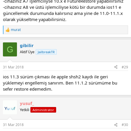
-cihazınız A7 işlemciliyse 10.x e FutureRestore yapabilirsiniz
-cihazınız A8 ve üstü işlemciliyse kötü bir durumda ios11 e
güncellemek durumunda kalırsınız ama yine de 11.0-11.1.x
olarak yükseltme yapabilirsiniz.
murat
R
e
a
gibilir
c
G
t
Aktif Üye
JailbreakTR
i
o
n
31 Mar 2018
#29
s
:
ios 11.3 sürüm çıkması ile apple shsh2 kaydı ile geri
yüklemeyi engellemiş sanırım. Ben 11.1.2 sürümüme bu
sefer restore edemedim.
yusuf_
Yetkili
Administrator
31 Mar 2018
#30