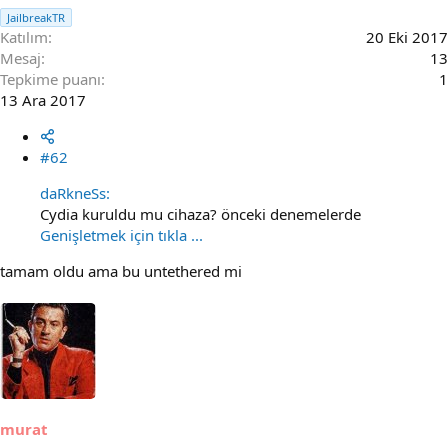
JailbreakTR
Katılım
20 Eki 2017
Mesaj
13
Tepkime puanı
1
13 Ara 2017
#62
daRkneSs:
Cydia kuruldu mu cihaza? önceki denemelerde
Genişletmek için tıkla ...
tamam oldu ama bu untethered mi
murat