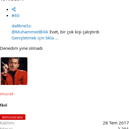
#60
daRkneSs:
@MuhammedBilik
Evet, bir çok kişi çalıştırdı
Genişletmek için tıkla ...
Denedim yine olmadı
murat
fânî
Administrator
Katılım
28 Tem 2017
Mesaj
2,291