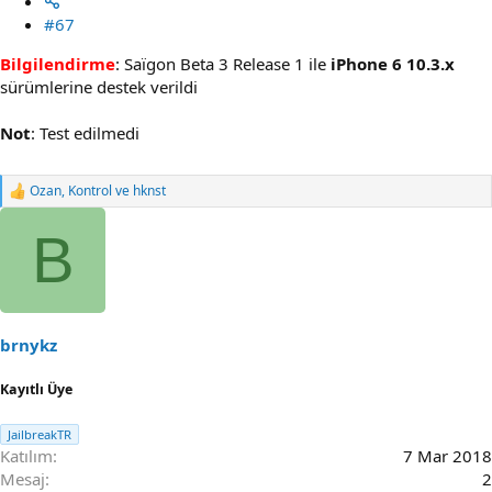
#67
Bilgilendirme
: Saïgon Beta 3 Release 1 ile
iPhone 6 10.3.x
sürümlerine destek verildi
Not
: Test edilmedi
Ozan
,
Kontrol
ve
hknst
R
e
a
B
c
t
i
o
n
s
brnykz
:
Kayıtlı Üye
JailbreakTR
Katılım
7 Mar 2018
Mesaj
2