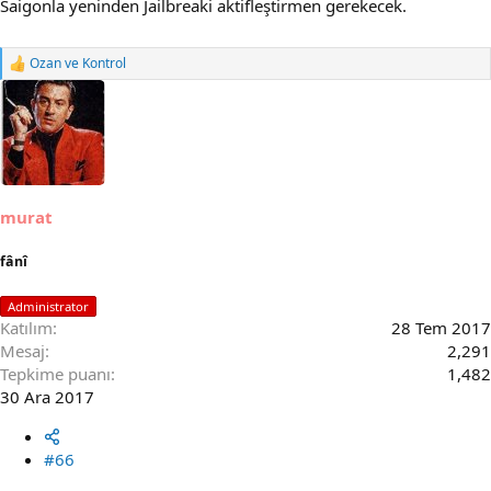
Saigonla yeninden Jailbreaki aktifleştirmen gerekecek.
Ozan
ve
Kontrol
R
e
a
c
t
i
o
n
s
murat
:
fânî
Administrator
Katılım
28 Tem 2017
Mesaj
2,291
Tepkime puanı
1,482
30 Ara 2017
#66