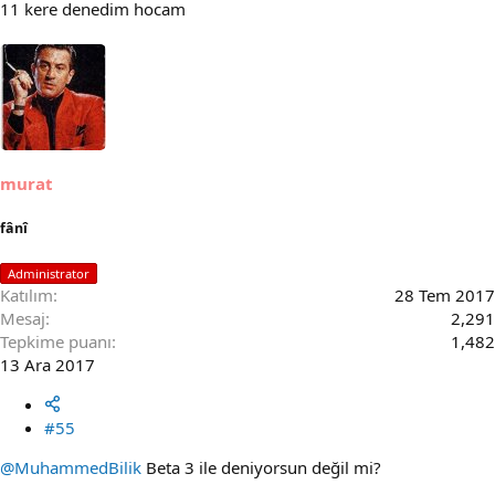
11 kere denedim hocam
murat
fânî
Administrator
Katılım
28 Tem 2017
Mesaj
2,291
Tepkime puanı
1,482
13 Ara 2017
#55
@MuhammedBilik
Beta 3 ile deniyorsun değil mi?