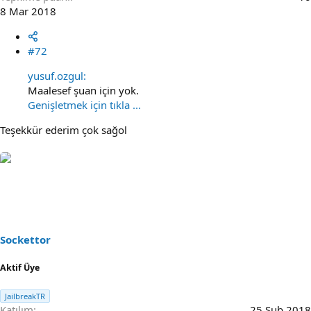
8 Mar 2018
#72
yusuf.ozgul:
Maalesef şuan için yok.
Genişletmek için tıkla ...
Teşekkür ederim çok sağol
Sockettor
Aktif Üye
JailbreakTR
Katılım
25 Şub 2018