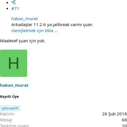
#71
hakan_murat:
Arkadaşlar 11.2.6 ya jailbreak varmı şuan
Genişletmek için tıkla ...
Maalesef şuan için yok.
H
hakan_murat
Kayıtlı Üye
JailbreakTR
Katılım
28 Şub 2018
Mesaj
68
Tepkime puanı
10