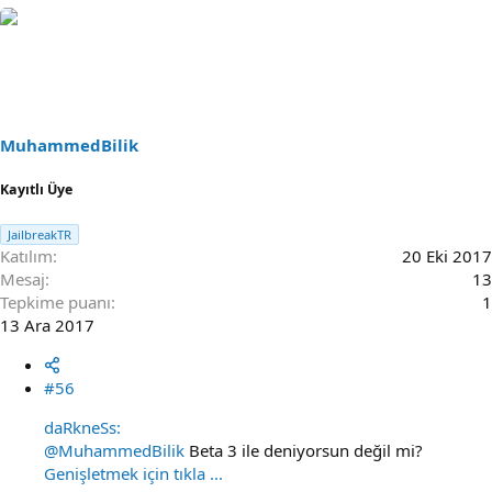
MuhammedBilik
Kayıtlı Üye
JailbreakTR
Katılım
20 Eki 2017
Mesaj
13
Tepkime puanı
1
13 Ara 2017
#56
daRkneSs:
@MuhammedBilik
Beta 3 ile deniyorsun değil mi?
Genişletmek için tıkla ...