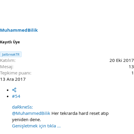
MuhammedBilik
Kayıtlı Üye
JailbreakTR
Katılım
20 Eki 2017
Mesaj
13
Tepkime puanı
1
13 Ara 2017
#54
daRkneSs:
@MuhammedBilik
Her tekrarda hard reset atıp
yeniden dene.
Genişletmek için tıkla ...