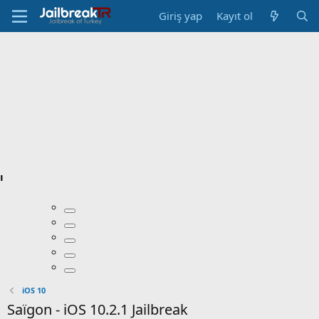
Giriş yap
Kayıt ol
ı
iOS 10
Saïgon - iOS 10.2.1 Jailbreak