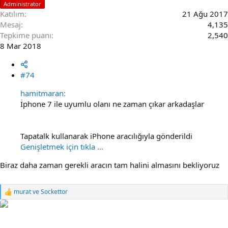
Administrator
Katılım
21 Ağu 2017
Mesaj
4,135
Tepkime puanı
2,540
8 Mar 2018
#74
hamitmaran:
İphone 7 ile uyumlu olanı ne zaman çıkar arkadaşlar
Tapatalk kullanarak iPhone aracılığıyla gönderildi
Genişletmek için tıkla ...
Biraz daha zaman gerekli aracın tam halini almasını bekliyoruz
murat
ve
Sockettor
R
e
a
c
t