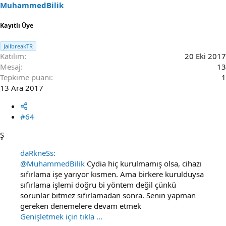
MuhammedBilik
Kayıtlı Üye
JailbreakTR
Katılım
20 Eki 2017
Mesaj
13
Tepkime puanı
1
13 Ara 2017
#64
Ş
daRkneSs:
@MuhammedBilik
Cydia hiç kurulmamış olsa, cihazı
sıfırlama işe yarıyor kısmen. Ama birkere kurulduysa
sıfırlama işlemi doğru bi yöntem değil çünkü
sorunlar bitmez sıfırlamadan sonra. Senin yapman
gereken denemelere devam etmek
Genişletmek için tıkla ...