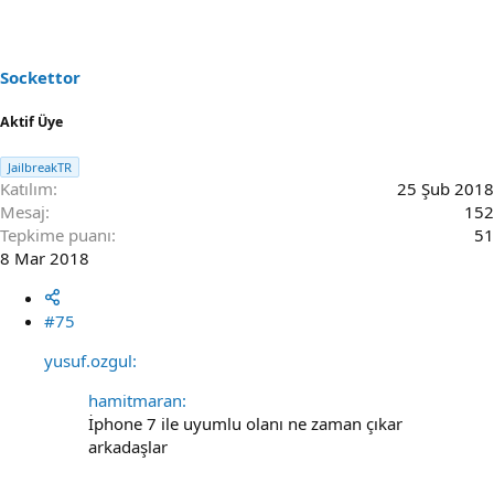
i
o
n
s
Sockettor
:
Aktif Üye
JailbreakTR
Katılım
25 Şub 2018
Mesaj
152
Tepkime puanı
51
8 Mar 2018
#75
yusuf.ozgul:
hamitmaran:
İphone 7 ile uyumlu olanı ne zaman çıkar
arkadaşlar