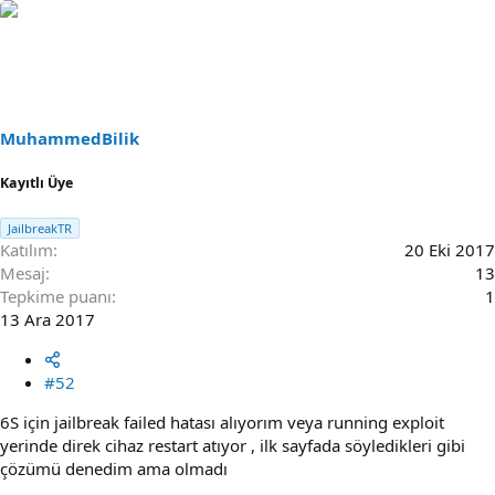
e
a
c
t
i
o
n
s
MuhammedBilik
:
Kayıtlı Üye
JailbreakTR
Katılım
20 Eki 2017
Mesaj
13
Tepkime puanı
1
13 Ara 2017
#52
6S için jailbreak failed hatası alıyorım veya running exploit
yerinde direk cihaz restart atıyor , ilk sayfada söyledikleri gibi
çözümü denedim ama olmadı