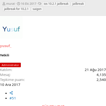
K
B
E
murat
16 Eki 2017
ios 10.2.1 jailbreak
jailbreak
o
a
t
jailbreak for 10.2.1
saigon
n
ş
i
u
l
k
S
a
e
a
n
t
h
g
l
i
ı
e
b
ç
r
i
t
yusuf_
a
r
i
Yetkili
h
i
Administrator
Katılım
21 Ağu 2017
Mesaj
4,135
Tepkime puanı
2,540
10 Ara 2017
#51