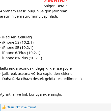
GÜNCELLEME
Saigon Beta 3​
Abraham Masri bugün Saigon jailbreak
aracının yeni sürümünü yayınladı.
- iPad Air (Cellular)
- iPhone 5S (10.2.1)
- iPhone SE (10.2.1)
- iPhone 6/Plus (10.2.1)
- iPhone 6s/Plus (10.2.1)
Jailbreak aracondaki değişiklikler ise şöyle:
- Jailbreak aracına v0rtex exploitleri eklendi.
- Daha fazla cihaza destek geldi.( test edilmedi. )
Ayrıntılar ve link konuya eklenmiştir.
Ozan
,
hknst
ve
murat
R