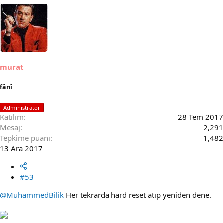
murat
fânî
Administrator
Katılım
28 Tem 2017
Mesaj
2,291
Tepkime puanı
1,482
13 Ara 2017
#53
@MuhammedBilik
Her tekrarda hard reset atıp yeniden dene.