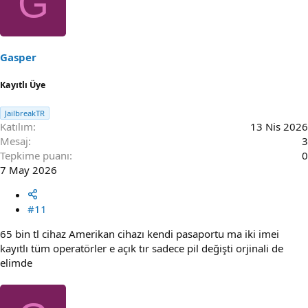
G
Gasper
Kayıtlı Üye
JailbreakTR
Katılım
13 Nis 2026
Mesaj
3
Tepkime puanı
0
7 May 2026
#11
65 bin tl cihaz Amerikan cihazı kendi pasaportu ma iki imei
kayıtlı tüm operatörler e açık tır sadece pil değişti orjinali de
elimde