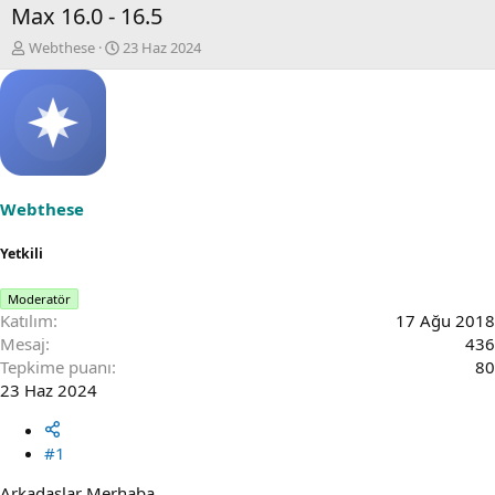
Max 16.0 - 16.5
K
B
Webthese
23 Haz 2024
o
a
n
ş
u
l
S
a
a
n
h
g
i
ı
b
ç
Webthese
i
t
a
Yetkili
r
i
Moderatör
h
Katılım
17 Ağu 2018
i
Mesaj
436
Tepkime puanı
80
23 Haz 2024
#1
Arkadaşlar Merhaba,