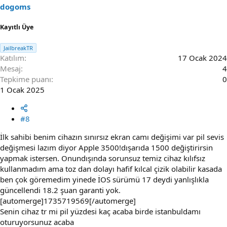
dogoms
Kayıtlı Üye
JailbreakTR
Katılım
17 Ocak 2024
Mesaj
4
Tepkime puanı
0
1 Ocak 2025
#8
İlk sahibi benim cihazın sınırsız ekran camı değişimi var pil sevis
değişmesi lazım diyor Apple 3500!dışarıda 1500 değiştirirsin
yapmak istersen. Onundışında sorunsuz temiz cihaz kılıfsız
kullanmadım ama toz dan dolayı hafif kılcal çizik olabilir kasada
ben çok göremedim yinede İOS sürümü 17 deydi yanlışlıkla
güncellendi 18.2 şuan garanti yok.
[automerge]1735719569[/automerge]
Senin cihaz tr mi pil yüzdesi kaç acaba birde istanbuldamı
oturuyorsunuz acaba