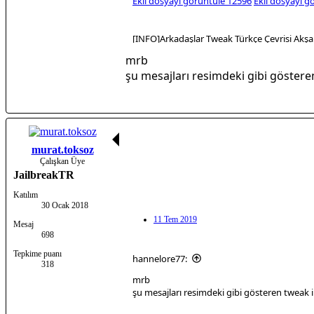
Ekli dosyayı görüntüle 12596
Ekli dosyayı g
[INFO]Arkadaşlar Tweak Türkçe Çevrisi Akş
mrb
şu mesajları resimdeki gibi göstere
murat.toksoz
Çalışkan Üye
JailbreakTR
Katılım
30 Ocak 2018
11 Tem 2019
Mesaj
698
Tepkime puanı
hannelore77:
318
mrb
şu mesajları resimdeki gibi gösteren tweak i