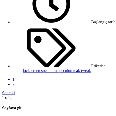
Başlangıç tarih
Etiketler
lockscreen
speculum
speculumteak
tweak
1
2
Sonraki
1 of 2
Sayfaya git