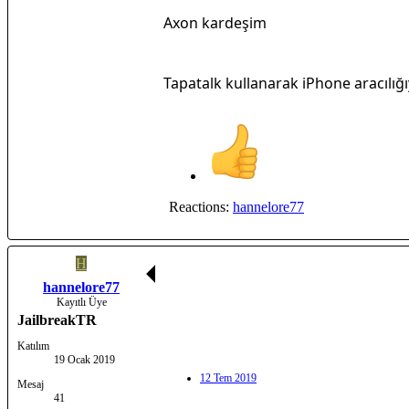
Axon kardeşim
Tapatalk kullanarak iPhone aracılığı
Reactions:
hannelore77
H
hannelore77
Kayıtlı Üye
JailbreakTR
Katılım
19 Ocak 2019
12 Tem 2019
Mesaj
41