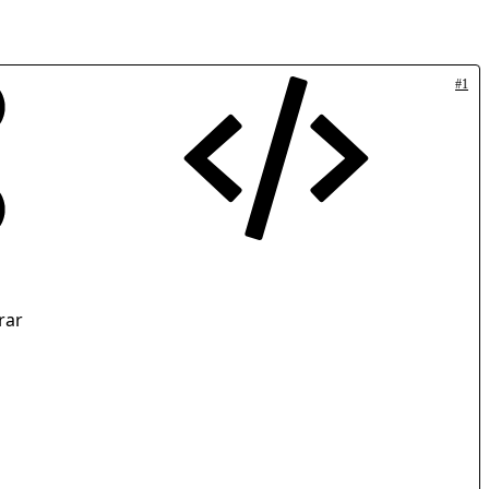
#1
rar