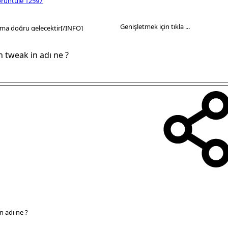
örüntüle 12597
Genişletmek için tıkla ...
ama doğru gelecektir[/INFO]
n tweak in adı ne ?
n adı ne ?