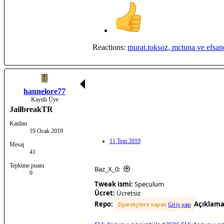
Reactions:
murat.toksoz
,
mctuna
ve
efsan
H
hannelore77
Kayıtlı Üye
JailbreakTR
Katılım
19 Ocak 2019
11 Tem 2019
Mesaj
41
Tepkime puanı
Baz_X_0:
9
Tweak ismi:
Speculum
Ücret:
Ücretsiz
Repo:
Açıklam
Ziyaretçilere kapalı
Giriş yap