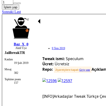
İşlem yap
Sonraki
Last
Baz_X_0
Aktif Üye
9 Tem 2019
JailbreakTR
Tweak ismi:
Speculum
Katılım
19 Şub 2019
Ücret:
Ücretsiz
Repo:
Açıkla
Mesaj
Ziyaretçilere kapalı
Giriş yap
382
Tepkime puanı
157
[INFO]Arkadaşlar Tweak Türkçe Çev