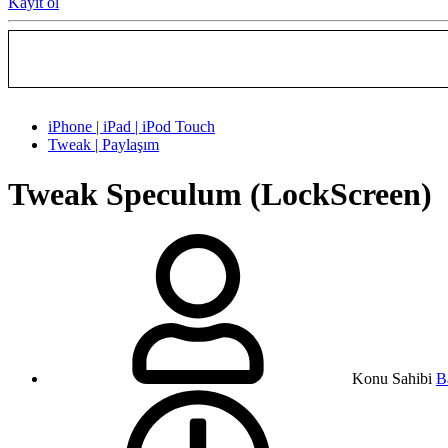
Kayıt ol
iPhone | iPad | iPod Touch
Tweak | Paylaşım
Tweak
Speculum (LockScreen)
Konu Sahibi
B