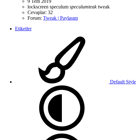
9 Tem 2019
lockscreen
speculum
speculumteak
tweak
Cevaplar: 32
Forum:
Tweak | Paylaşım
Etiketler
Default Style