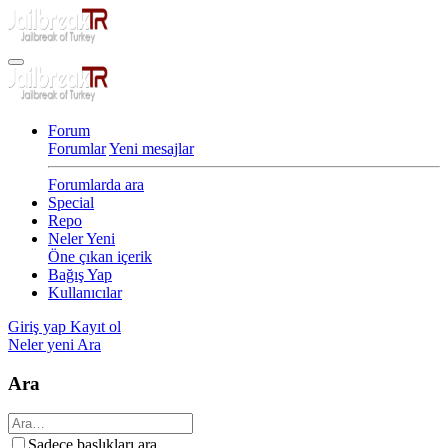
Forum
Forumlar
Yeni mesajlar
Forumlarda ara
Special
Repo
Neler Yeni
Öne çıkan içerik
Bağış Yap
Kullanıcılar
Giriş yap
Kayıt ol
Neler yeni
Ara
Ara
Sadece başlıkları ara