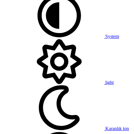
System
light
Karanlık ton