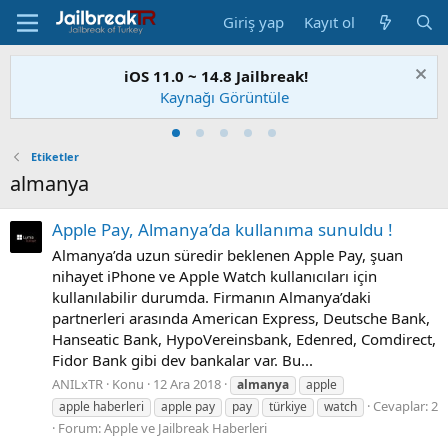
Giriş yap
Kayıt ol
iOS 11.0 ~ 14.8 Jailbreak!
Kaynağı Görüntüle
Etiketler
almanya
Apple Pay, Almanya’da kullanıma sunuldu !
Almanya’da uzun süredir beklenen Apple Pay, şuan
nihayet iPhone ve Apple Watch kullanıcıları için
kullanılabilir durumda. Firmanın Almanya’daki
partnerleri arasında American Express, Deutsche Bank,
Hanseatic Bank, HypoVereinsbank, Edenred, Comdirect,
Fidor Bank gibi dev bankalar var. Bu...
ANILxTR
Konu
12 Ara 2018
almanya
apple
Cevaplar: 2
apple haberleri
apple pay
pay
türkiye
watch
Forum:
Apple ve Jailbreak Haberleri