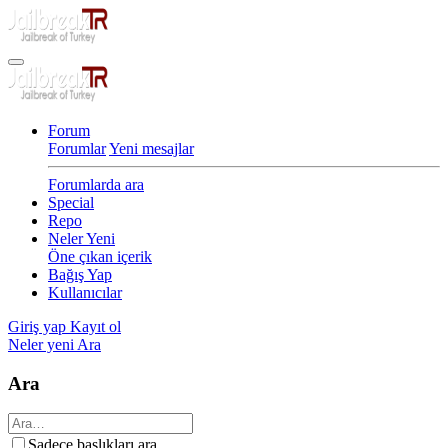
Forum
Forumlar
Yeni mesajlar
Forumlarda ara
Special
Repo
Neler Yeni
Öne çıkan içerik
Bağış Yap
Kullanıcılar
Giriş yap
Kayıt ol
Neler yeni
Ara
Ara
Sadece başlıkları ara