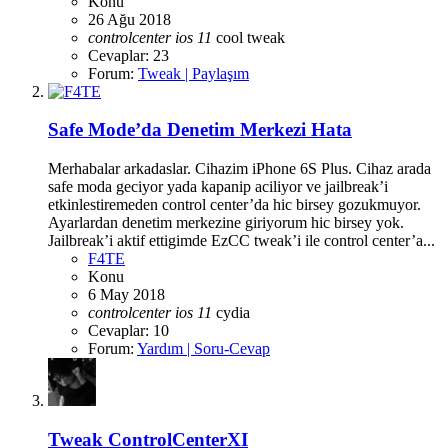
Konu
26 Ağu 2018
controlcenter
ios
11
cool
tweak
Cevaplar: 23
Forum:
Tweak | Paylaşım
Safe Mode’da Denetim Merkezi Hata
Merhabalar arkadaslar. Cihazim iPhone 6S Plus. Cihaz arada
safe moda geciyor yada kapanip aciliyor ve jailbreak’i
etkinlestiremeden control center’da hic birsey gozukmuyor.
Ayarlardan denetim merkezine giriyorum hic birsey yok.
Jailbreak’i aktif ettigimde EzCC tweak’i ile control center’a...
F4TE
Konu
6 May 2018
controlcenter
ios
11
cydia
Cevaplar: 10
Forum:
Yardım | Soru-Cevap
Tweak
ControlCenterXI