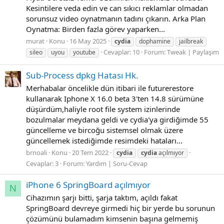
Kesintilere veda edin ve can sıkıcı reklamlar olmadan
sorunsuz video oynatmanın tadını çıkarın. Arka Plan
Oynatma: Birden fazla görev yaparken...
murat
Konu
16 May 2025
cydia
dophamine
jailbreak
Cevaplar: 10
Forum:
Tweak | Paylaşım
sileo
uyou
youtube
Sub-Process dpkg Hatası Hk.
Merhabalar öncelikle dün itibari ile futurerestore
kullanarak Iphone X 16.0 beta 3'ten 14.8 sürümüne
düşürdüm,haliyle root file system izinlerinde
bozulmalar meydana geldi ve cydia'ya girdiğimde 55
güncelleme ve bircoğu sistemsel olmak üzere
güncellemek istediğimde resimdeki hataları...
brnoali
Konu
20 Tem 2022
cydia
cydia
açılmıyor
Cevaplar: 3
Forum:
Yardım | Soru-Cevap
iPhone 6 SpringBoard açılmıyor
N
Cihazımın şarjı bitti, şarja taktım, açıldı fakat
SpringBoard devreye girmedi hiç bir yerde bu sorunun
çözümünü bulamadım kimsenin başına gelmemiş