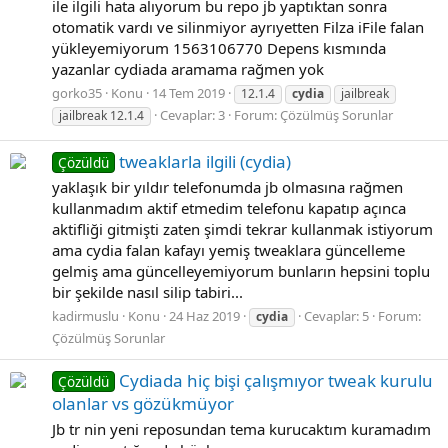
ile ilgili hata alıyorum bu repo jb yaptıktan sonra
otomatik vardı ve silinmiyor ayrıyetten Filza iFile falan
yükleyemiyorum 1563106770 Depens kısmında
yazanlar cydiada aramama rağmen yok
gorko35
Konu
14 Tem 2019
12.1.4
cydia
jailbreak
Cevaplar: 3
Forum:
Çözülmüş Sorunlar
jailbreak 12.1.4
tweaklarla ilgili (cydia)
Çözüldü
yaklaşık bir yıldır telefonumda jb olmasına rağmen
kullanmadım aktif etmedim telefonu kapatıp açınca
aktifliği gitmişti zaten şimdi tekrar kullanmak istiyorum
ama cydia falan kafayı yemiş tweaklara güncelleme
gelmiş ama güncelleyemiyorum bunların hepsini toplu
bir şekilde nasıl silip tabiri...
kadirmuslu
Konu
24 Haz 2019
Cevaplar: 5
Forum:
cydia
Çözülmüş Sorunlar
Cydiada hiç bişi çalışmıyor tweak kurulu
Çözüldü
olanlar vs gözükmüyor
Jb tr nin yeni reposundan tema kurucaktım kuramadım