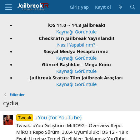
Giriş yap
Kayıt ol
iOS 11.0 ~ 14.8 Jailbreak!
Kaynağı Görüntüle
Checkra1n Jailbreak Yayınlandı!
Nasıl Yapabilirim?
Sosyal Medya Hesaplarımız
Kaynağı Görüntüle
Güncel Başlıklar - Mega Konu
Kaynağı Görüntüle
Jailbreak Status: Tüm Jailbreak Araçları
Kaynağı Görüntüle
Etiketler
cydia
uYou (for YouTube)
Tweak
Tweak: uYou Geliştirici: MiRO92 - Overview Repo:
MiRO's Repo Sürüm: 3.0.4 Uyumluluk: iOS 12 - 18.x
Fiyat: Ücretsiz Temel Özellikler: Reklamsız YouTube: