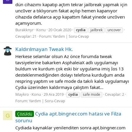
dün cihazımı kapatıp açtım tekrar jailbreak yapmak için
unc0ver a tıklıyorum fakat açılıp hemen kapanıyor
cihazıda defalarca açıp kapattım fakat yinede unc0verı
açamıyorum.
Burakknyr
Konu
20 Ocak 2020
cydia
jailbrek
uncover
Cevaplar: 21
Forum:
Yardım | Soru-Cevap
Kaldırılmayan Tweak Hk.
Herkese selamlar olsun Az önce forumda tweak
tavsiyelerine bakarken AsphaleiaX adlı uygulamayı
buldum ve kurdum çok eski bir uygulama imiş İos 13
desteklenmediğinden dolayı telefona kurduğum anda
respring yaptım ve safe mode da takılı kaldı uygulamayı
Cydia üzerinden kaldırmaya çalıştım fakat...
Maykro
Konu
29 Ara 2019
Cevaplar: 2
cydia
safe mode
Forum:
Yardım | Soru-Cevap
Cydia apt.bingner.com hatası ve Filza
Çözüldü
G
sorunu
Cydiada kaynaklar yenilenditen sonra apt.bingner.com