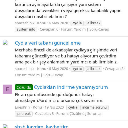
kurunca aynı ayarlarda çalışıyor yani sistem
dosyalarında tweaklerin veya gereksiz kalabalık yapan
dosyaları nasıl silebilirim ?
spaceship.x
Konu
6 May 2020
cydia
jailbreak
Cevaplar: 6
Forum:
Yardım | Soru-Cevap
system info
Cydia veri tabanı güncelleme
Merhaba öncelikle arkadaşlar cydiaya girişimde veri
tabanını güncelliyor ve bu hatayı alıyorum çevirdim
ama pek bir şey anlamadım yardımcı olabilirmisiniz.
spaceship.x
Konu
6 May 2020
Cevaplar: 3
cydia
jailbreak
Forum:
Yardım | Soru-Cevap
Cydia’dan indirme yapamıyorum
Çözüldü
E
Ekran görüntüsünde gördüğünüz hatayı
almaktayım.Yardımcı olursanız çok sevinirim.
EnesPnrr
Konu
19 Nis 2020
cydia
indirme sorunu
Cevaplar: 3
Forum:
Çözülmüş Sorunlar
jailbreak
shsh kaydımı kaybettim