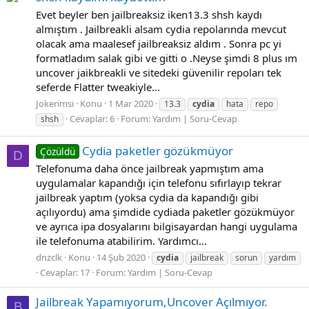
Evet beyler ben jailbreaksiz iken13.3 shsh kaydı
almıştım . Jailbreakli alsam cydia repolarında mevcut
olacak ama maalesef jailbreaksiz aldım . Sonra pc yi
formatladım salak gibi ve gitti o .Neyse şimdi 8 plus ım
uncover jaikbreakli ve sitedeki güvenilir repoları tek
seferde Flatter tweakiyle...
Jokerimsi
Konu
1 Mar 2020
13.3
cydia
hata
repo
Cevaplar: 6
Forum:
Yardım | Soru-Cevap
shsh
Cydia paketler gözükmüyor
Çözüldü
D
Telefonuma daha önce jailbreak yapmıştım ama
uygulamalar kapandığı için telefonu sıfırlayıp tekrar
jailbreak yaptım (yoksa cydia da kapandığı gibi
açılıyordu) ama şimdide cydiada paketler gözükmüyor
ve ayrıca ipa dosyalarını bilgisayardan hangi uygulama
ile telefonuma atabilirim. Yardımcı...
dnzclk
Konu
14 Şub 2020
cydia
jailbreak
sorun
yardım
Cevaplar: 17
Forum:
Yardım | Soru-Cevap
Jailbreak Yapamıyorum,Uncover Açılmıyor.
B