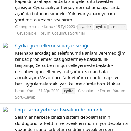
kapandı fakat ayarlarda ki simgeler gitti tweakler
çalışıyor Cydia açılıyor herşey normal ama ayarlarda
aşağıda bulunan simgeler Yok ayar yapamıyorum
yardımcı olursanız sevinirim.
Cihangirresneli
Konu
15 Eyl 2020
ayarlar
cydia
simgeler
Cevaplar: 4
Forum:
Çözülmüş Sorunlar
Cydia güncellemesi başarısızlığı
Merhaba arkadaşlar. Telefonumda anlam veremediğim
bir kaç problemler baş göstermeye başladı. İlk
başlangıç Cercube nin güncelleyemekte başladı -
cercubeyi güncellemeyi çalıştığım zaman hata
almaktayım Ve az önce fark ettiğim google maps ve
bazı uygulamalardaki yazı kelime cümle bozuklukları...
bebii
Konu
31 Ağu 2020
Cevaplar: 1
Forum:
Yardım |
cydia
Soru-Cevap
Depolama yetersiz tweak indirilemedi
Selamlar herkese cihazın sistem depolamasının
dolduğunu farketttim ve tweakleri indirmiyor depolama
yüzünden şunu fark ettim sildiğim tweakleri geri