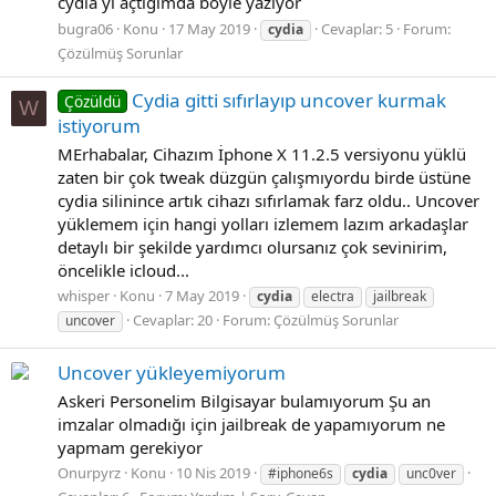
cydia yı açtığımda böyle yazıyor
bugra06
Konu
17 May 2019
Cevaplar: 5
Forum:
cydia
Çözülmüş Sorunlar
Cydia gitti sıfırlayıp uncover kurmak
Çözüldü
W
istiyorum
MErhabalar, Cihazım İphone X 11.2.5 versiyonu yüklü
zaten bir çok tweak düzgün çalışmıyordu birde üstüne
cydia silinince artık cihazı sıfırlamak farz oldu.. Uncover
yüklemem için hangi yolları izlemem lazım arkadaşlar
detaylı bir şekilde yardımcı olursanız çok sevinirim,
öncelikle icloud...
whisper
Konu
7 May 2019
cydia
electra
jailbreak
Cevaplar: 20
Forum:
Çözülmüş Sorunlar
uncover
Uncover yükleyemiyorum
Askeri Personelim Bilgisayar bulamıyorum Şu an
imzalar olmadığı için jailbreak de yapamıyorum ne
yapmam gerekiyor
Onurpyrz
Konu
10 Nis 2019
#iphone6s
cydia
unc0ver