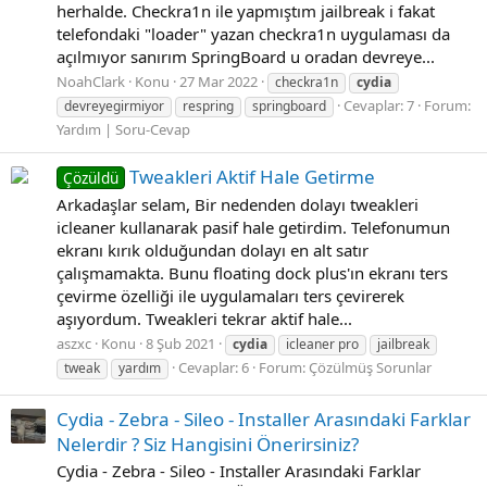
herhalde. Checkra1n ile yapmıştım jailbreak i fakat
telefondaki "loader" yazan checkra1n uygulaması da
açılmıyor sanırım SpringBoard u oradan devreye...
NoahClark
Konu
27 Mar 2022
checkra1n
cydia
Cevaplar: 7
Forum:
devreyegirmiyor
respring
springboard
Yardım | Soru-Cevap
Tweakleri Aktif Hale Getirme
Çözüldü
Arkadaşlar selam, Bir nedenden dolayı tweakleri
icleaner kullanarak pasif hale getirdim. Telefonumun
ekranı kırık olduğundan dolayı en alt satır
çalışmamakta. Bunu floating dock plus'ın ekranı ters
çevirme özelliği ile uygulamaları ters çevirerek
aşıyordum. Tweakleri tekrar aktif hale...
aszxc
Konu
8 Şub 2021
cydia
icleaner pro
jailbreak
Cevaplar: 6
Forum:
Çözülmüş Sorunlar
tweak
yardım
Cydia - Zebra - Sileo - Installer Arasındaki Farklar
Nelerdir ? Siz Hangisini Önerirsiniz?
Cydia - Zebra - Sileo - Installer Arasındaki Farklar