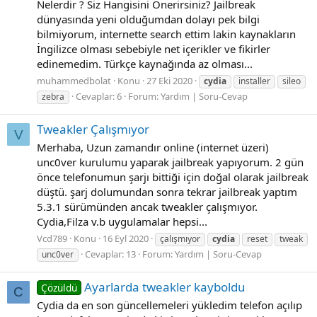
Nelerdir ? Siz Hangisini Önerirsiniz? Jailbreak
dünyasında yeni olduğumdan dolayı pek bilgi
bilmiyorum, internette search ettim lakin kaynakların
İngilizce olması sebebiyle net içerikler ve fikirler
edinemedim. Türkçe kaynağında az olması...
muhammedbolat
Konu
27 Eki 2020
cydia
installer
sileo
Cevaplar: 6
Forum:
Yardım | Soru-Cevap
zebra
Tweakler Çalışmıyor
V
Merhaba, Uzun zamandır online (internet üzeri)
unc0ver kurulumu yaparak jailbreak yapıyorum. 2 gün
önce telefonumun şarjı bittiği için doğal olarak jailbreak
düştü. şarj dolumundan sonra tekrar jailbreak yaptım
5.3.1 sürümünden ancak tweakler çalışmıyor.
Cydia,Filza v.b uygulamalar hepsi...
Vcd789
Konu
16 Eyl 2020
çalışmıyor
cydia
reset
tweak
Cevaplar: 13
Forum:
Yardım | Soru-Cevap
unc0ver
Ayarlarda tweakler kayboldu
Çözüldü
C
Cydia da en son güncellemeleri yükledim telefon açılıp