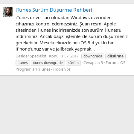
iTunes Sürüm Düşürme Rehberi
iTunes driver'ları olmadan Windows üzerinden
cihazınızı kontrol edemezsiniz. Şuan resmi Apple
sitesinden iTunes indirirsenizde son sürüm iTunes'u
indirirsiniz. Ancak bağzı işlemlerde sürüm düşürmeniz
gerekebilir. Mesela elinizde bir iOS 8.4 yüklü bir
iPhone'unuz var ve Jailbreak yapmak...
Desider Specialist
Konu
1 Eki 2017
downgrada
düşürme
Cevaplar: 3
Forum:
iOS
itunes
itunes downgrade
sürüm
Programları (iTunes - iTools vb)