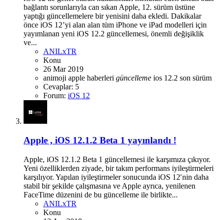
bağlantı sorunlarıyla can sıkan Apple, 12. sürüm üstüne
yaptığı güncellemelere bir yenisini daha ekledi. Dakikalar
önce iOS 12’yi alan alan tüm iPhone ve iPad modelleri için
yayımlanan yeni iOS 12.2 güncellemesi, önemli değişiklik
ve...
ANILxTR
Konu
26 Mar 2019
animoji
apple haberleri
güncelleme
ios 12.2
son sürüm
Cevaplar: 5
Forum:
iOS 12
Apple , iOS 12.1.2 Beta 1 yayınlandı !
Apple, iOS 12.1.2 Beta 1 güncellemesi ile karşımıza çıkıyor.
Yeni özelliklerden ziyade, bir takım performans iyileştirmeleri
karşılıyor. Yapılan iyileştirmeler sonucunda iOS 12′nin daha
stabil bir şekilde çalışmasına ve Apple ayrıca, yenilenen
FaceTime düzenini de bu güncelleme ile birlikte...
ANILxTR
Konu