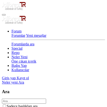
Forum
Forumlar
Yeni mesajlar
Forumlarda ara
Special
Repo
Neler Yeni
Öne çıkan içerik
Bağış Yap
Kullanıcılar
Giriş yap
Kayıt ol
Neler yeni
Ara
Ara
Sadece başlıkları ara