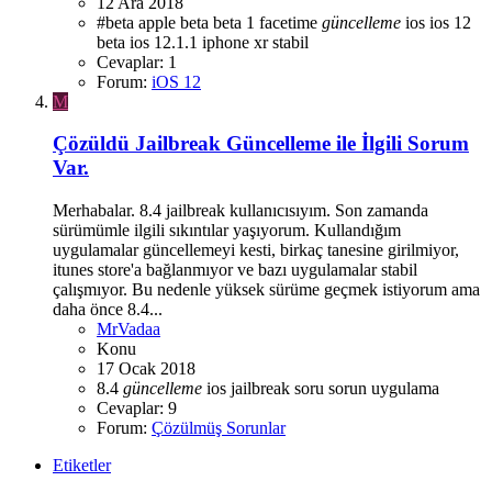
12 Ara 2018
#beta
apple beta
beta 1
facetime
güncelleme
ios
ios 12
beta
ios 12.1.1
iphone xr
stabil
Cevaplar: 1
Forum:
iOS 12
M
Çözüldü
Jailbreak Güncelleme ile İlgili Sorum
Var.
Merhabalar. 8.4 jailbreak kullanıcısıyım. Son zamanda
sürümümle ilgili sıkıntılar yaşıyorum. Kullandığım
uygulamalar güncellemeyi kesti, birkaç tanesine girilmiyor,
itunes store'a bağlanmıyor ve bazı uygulamalar stabil
çalışmıyor. Bu nedenle yüksek sürüme geçmek istiyorum ama
daha önce 8.4...
MrVadaa
Konu
17 Ocak 2018
8.4
güncelleme
ios
jailbreak
soru
sorun
uygulama
Cevaplar: 9
Forum:
Çözülmüş Sorunlar
Etiketler