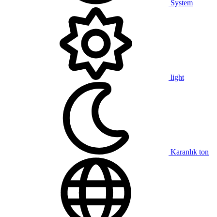
System
light
Karanlık ton