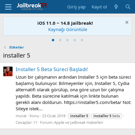
Giriş yap
Kayıt ol
iOS 11.0 ~ 14.8 Jailbreak!
Kaynağı Görüntüle
Etiketler
installer 5
Installer 5 Beta Süreci Başladı!
Uzun bir çalışmanın ardından Installer 5 için beta süreci
başlamış bulunuyor. Bilmeyenler için, Installer 5, Cydia
alternatifi olarak görülüp, ona göre uzun bir çalışma
yapıldı. Beta sürecine katılmak için linkte bulunan
gerekli alanı doldurun. https://installer5.com/beta/ Not:
Siteye istek...
murat
Konu
23 Ocak 2018
installer
5
installer
5
beta
Cevaplar: 11
Forum:
Apple ve Jailbreak Haberleri