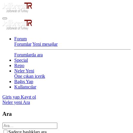
Forum
Forumlar
Yeni mesajlar
Forumlarda ara
Special
Repo
Neler Yeni
Öne çıkan içerik
Bağış Yap
Kullanıcılar
Giriş yap
Kayıt ol
Neler yeni
Ara
Ara
Sadece başlıkları ara