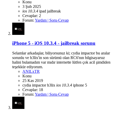
Konu
3 Şub 2025
ios
10.3.4
ipad
jailbreak
Cevaplar: 2
Forum:
Yardım | Soru-Cevap
iPhone 5 - iOS 10.3.4 - jailbreak sorunu
Selamlar arkadaşlar, biliyorsunuz ki; cydia impactor bu aralar
sorunlu ve h3lix'in son sürümü olan RC6'nın bilgisayarsız
halini bulamadım var mıdır internette lütfen çok acil şimdiden
teşekkür ediyorum.
ANILxTR
Konu
25 Kas 2019
cydia impactor
h3lix
ios
10.3.4
iphone 5
Cevaplar: 18
Forum:
Yardım | Soru-Cevap