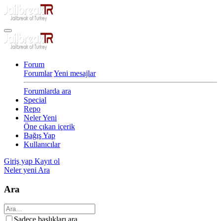
Forum
Forumlar
Yeni mesajlar
Forumlarda ara
Special
Repo
Neler Yeni
Öne çıkan içerik
Bağış Yap
Kullanıcılar
Giriş yap
Kayıt ol
Neler yeni
Ara
Ara
Sadece başlıkları ara