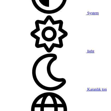
System
light
Karanlık ton