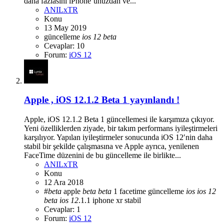
daha fazlasını iPhone’unuzdan ve...
ANILxTR
Konu
13 May 2019
güncelleme
ios
12
beta
Cevaplar: 10
Forum:
iOS 12
Apple , iOS 12.1.2 Beta 1 yayınlandı !
Apple, iOS 12.1.2 Beta 1 güncellemesi ile karşımıza çıkıyor.
Yeni özelliklerden ziyade, bir takım performans iyileştirmeleri
karşılıyor. Yapılan iyileştirmeler sonucunda iOS 12′nin daha
stabil bir şekilde çalışmasına ve Apple ayrıca, yenilenen
FaceTime düzenini de bu güncelleme ile birlikte...
ANILxTR
Konu
12 Ara 2018
#
beta
apple
beta
beta
1
facetime
güncelleme
ios
ios
12
beta
ios
12
.1.1
iphone xr
stabil
Cevaplar: 1
Forum:
iOS 12