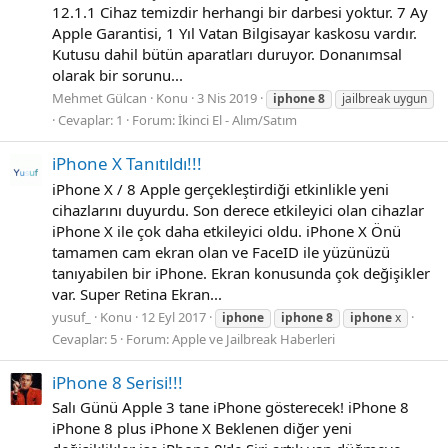
12.1.1 Cihaz temizdir herhangi bir darbesi yoktur. 7 Ay
Apple Garantisi, 1 Yıl Vatan Bilgisayar kaskosu vardır.
Kutusu dahil bütün aparatları duruyor. Donanımsal
olarak bir sorunu...
Mehmet Gülcan
Konu
3 Nis 2019
iphone
8
jailbreak uygun
Cevaplar: 1
Forum:
İkinci El - Alım/Satım
iPhone X Tanıtıldı!!!
iPhone X / 8 Apple gerçekleştirdiği etkinlikle yeni
cihazlarını duyurdu. Son derece etkileyici olan cihazlar
iPhone X ile çok daha etkileyici oldu. iPhone X Önü
tamamen cam ekran olan ve FaceID ile yüzünüzü
tanıyabilen bir iPhone. Ekran konusunda çok değişikler
var. Super Retina Ekran...
yusuf_
Konu
12 Eyl 2017
iphone
iphone
8
iphone
x
Cevaplar: 5
Forum:
Apple ve Jailbreak Haberleri
iPhone 8 Serisi!!!
Salı Günü Apple 3 tane iPhone gösterecek! iPhone 8
iPhone 8 plus iPhone X Beklenen diğer yeni