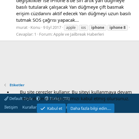
değişiklikler ise iPhone 8'de Siri artık yan düğmeye
basılı tutularak çalışacak Yan düğmeye çift basmak
erişim cüzdanını aktif edecek Yan düğmeyi uzun basılı
tutmak SOS çağrısı yapacak...
murat
Konu
9 Eyl 2017
apple
ios
iphone
iphone
8
Cevaplar: 1
Forum:
Apple ve Jailbreak Haberleri
Etiketler
Bu site çerezler kullanır. Bu siteyi kullanmaya devam
ederek çerez kullanımımızı kabul etmiş olursunuz.
Default Style
Türkçe (TR)
İletişim
Kurallar
Gizlilik
Yardım
Ana sayfa
R
Kabul et
Daha fazla bilgi edin.…
S
S