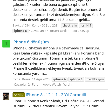
çalıştım. İlk seferinde bana üzgünüz iphone 8
desteklenen bir cihaz değil dendi. Bugün ise iphone 8
destekleniyor ancak 14.4 desteklenmiyor diyor. Yani 8 e
sonunda destek geldi ama 14.3 e kadar geldi...
Baykus1584
Konu
20 Şub 2021
checkra1n
ios 14.4
Cevaplar: 4
Forum:
Yardım | Soru-Cevap
iphone
8
iPhone 6 dönüşüm
T
İPhone 6 cihazımı iPhone 8 e çevirmeye çalışıyorum.
Kasa Daha yüksek kapasite pil Ekran (sıvı koruma bandı
bile taktım) Görünüm 10numara tek kalan iphone 8
özellikleri eklemek :) bunun için sizlerden iPhone 6 tıya
iPhone 8 özelliklerini ekleyen tweak, tweakları bulmam
konusunda yardım...
tccos
Konu
11 Ağu 2020
iphone
6
iphone
8
modifkasyon
Cevaplar: 2
Forum:
Apple Watch - Yardım
iPhone 8 - 12.1.1 - 2 Yıl Garantili
Satılık
Cihaz : iPhone 8 Renk : Siyah, Gri Hafıza: 64 GB Garanti
Durumu: Yurtiçi Garantisi Devam Ediyor. iOS Sürümü: