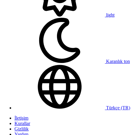
light
Karanlık ton
Türkçe (TR)
İletişim
Kurallar
Gizlilik
Yardım