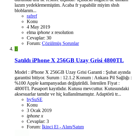
lazım yedeklememiştim. Acaba fr yapabilir miyim shsh
bloblarım...
rafref
Konu
4 May 2019
elma
iphone
x
resolution
Cevaplar: 30
Forum:
Çözülmüş Sorunlar
B
Satıldı
iPhone X 256GB Uzay Grisi 4800TL
Model : iPhone X 256GB Uzay Grisi Garanti : Şubat ayında
garantisi bitiyor. Surum : 12.1.2 Konum : Ankara Pil Sağlığı :
%100 Apple kampanyadan değiştirildi. İstenilen Fiyat :
4800TL Pasaport kayıtlıdır. Kutusu mevcuttur. Kutusundaki
aksesuarlar tamdır ve hiç kullanılmamıştır. Adaptörü tr...
bySuSE
Konu
3 Ocak 2019
iphone
x
Cevaplar: 3
Forum:
İkinci El - Alım/Satım