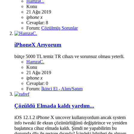
HamzaC.
Konu
21 Ağu 2019
iphone
x
Cevaplar: 8
Forum:
Çözülmüş Sorunlar
iPhoneX Arıyorum
bütçe 5000 TL temiz TR cihazı ve sorunsuz olması yeterli.
HamzaC.
Konu
21 Ağu 2019
iphone
x
Cevaplar: 0
Forum:
İkinci El - Alım/Satım
Çözüldü
Elmada kaldı yardım...
iOS 12.1.2 iPhone X uncover kullanıyordum ancak system
info tweaki ile ekran çözünürlüğünü değiştirince ve yeniden
başlatınca cihaz elmada kaldı. Şimdi ne yapabilirim bu
durumda dfu ile restore dışında? İçindeki bilgileri de almam