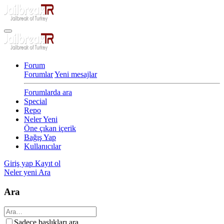
Forum
Forumlar
Yeni mesajlar
Forumlarda ara
Special
Repo
Neler Yeni
Öne çıkan içerik
Bağış Yap
Kullanıcılar
Giriş yap
Kayıt ol
Neler yeni
Ara
Ara
Sadece başlıkları ara