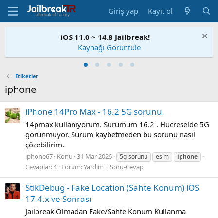
Giriş yap
Kayıt ol
iOS 11.0 ~ 14.8 Jailbreak!
Kaynağı Görüntüle
Etiketler
iphone
iPhone 14Pro Max - 16.2 5G sorunu.
14pmax kullanıyorum. Sürümüm 16.2 . Hücreselde 5G
görünmüyor. Sürüm kaybetmeden bu sorunu nasıl
çözebilirim.
iphone67
Konu
31 Mar 2026
5g-sorunu
esim
iphone
Cevaplar: 4
Forum:
Yardım | Soru-Cevap
StikDebug - Fake Location (Sahte Konum) iOS
17.4.x ve Sonrası
Jailbreak Olmadan Fake/Sahte Konum Kullanma