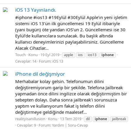
iOS 13 Yayınlandı.
#iphone #ios13 #19Eylül #30Eylül Apple’ın yeni işletim
sistemi iOS 13’ün ilk güncellemesi 19 Eylül itibariyle
(yani bugün) öte yandan iOS’un 2. Güncellemesi ise 30
Eylül’de kullanıcılara sunulacak. Bu başlık altında
kullanıcı deneyimlerinizi paylaşabilirsiniz. Güncelleme
Alacak Cihazlar...
Touch
Konu
19 Eyl 2019
apple
ios
ios13
iphone
Cevaplar: 14
Forum:
iOS 13
iPhone dil değişmiyor
Merhabalar kolay gelsin. Telefonumun dilini
değiştiremiyorum garip bir şekilde. Telefona Jailbreak
yapmadan önce dilini ingilizce olarak değiştirmiştim bir
sebepten dolayı. Daha sonra jailbreak'i sorunsuzca
yaptım ve kullanıyorum fakat iş telefon dilini
değiştirmeye geldiğinde maalesef...
realityisanillusion
Konu
13 Tem 2019
dil
iphone
jailbreak
Cevaplar: 9
Forum:
Yardım | Soru-Cevap