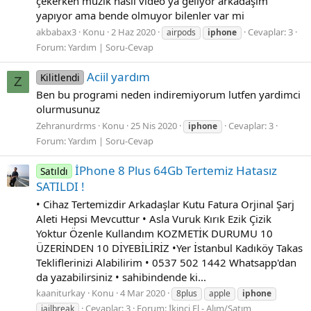
çekerken müzik nasıl video ya geliyor arkadaşım
yapıyor ama bende olmuyor bilenler var mi
akbabax3
Konu
2 Haz 2020
Cevaplar: 3
airpods
iphone
Forum:
Yardım | Soru-Cevap
Aciil yardım
Kilitlendi
Z
Ben bu programi neden indiremiyorum lutfen yardimci
olurmusunuz
Zehranurdrms
Konu
25 Nis 2020
Cevaplar: 3
iphone
Forum:
Yardım | Soru-Cevap
İPhone 8 Plus 64Gb Tertemiz Hatasız
Satıldı
SATILDI !
• Cihaz Tertemizdir Arkadaşlar Kutu Fatura Orjinal Şarj
Aleti Hepsi Mevcuttur • Asla Vuruk Kırık Ezik Çizik
Yoktur Özenle Kullandım KOZMETİK DURUMU 10
ÜZERİNDEN 10 DİYEBİLİRİZ •Yer İstanbul Kadıköy Takas
Tekliflerinizi Alabilirim • 0537 502 1442 Whatsapp'dan
da yazabilirsiniz • sahibindende ki...
kaaniturkay
Konu
4 Mar 2020
8plus
apple
iphone
Cevaplar: 3
Forum:
İkinci El - Alım/Satım
jailbreak