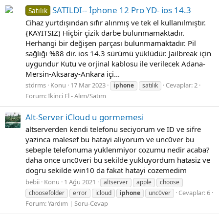
SATILDI-- İphone 12 Pro YD- ios 14.3
Satılık
Cihaz yurtdışından sıfır alınmış ve tek el kullanılmıştır.
{KAYITSIZ) Hiçbir çizik darbe bulunmamaktadır.
Herhangi bir değişen parçası bulunmamaktadır. Pil
sağlığı %88 dir. ios 14.3 sürümü yüklüdür. Jailbreak için
uygundur Kutu ve orjinal kablosu ile verilecek Adana-
Mersin-Aksaray-Ankara içi...
stdrms
Konu
17 Mar 2023
Cevaplar: 2
iphone
satılık
Forum:
İkinci El - Alım/Satım
Alt-Server iCloud u gormemesi
altserverden kendi telefonu seciyorum ve ID ve sifre
yazinca malesef bu hatayi aliyorum ve unc0ver bu
sebeple telefonuma yuklenmiyor cozumu nedir acaba?
daha once unc0veri bu sekilde yukluyordum hatasiz ve
dogru sekilde win10 da fakat hatayi cozemedim
bebii
Konu
1 Ağu 2021
altserver
apple
choose
Cevaplar: 6
choosefolder
error
icloud
iphone
unc0ver
Forum:
Yardım | Soru-Cevap