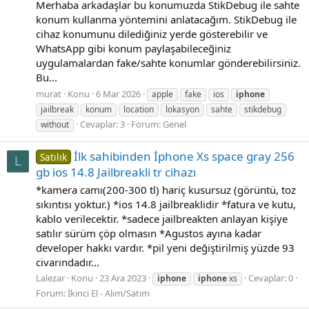
Merhaba arkadaşlar bu konumuzda StikDebug ile sahte
konum kullanma yöntemini anlatacağım. StikDebug ile
cihaz konumunu dilediğiniz yerde gösterebilir ve
WhatsApp gibi konum paylaşabileceğiniz
uygulamalardan fake/sahte konumlar gönderebilirsiniz.
Bu...
murat
Konu
6 Mar 2026
apple
fake
ios
iphone
jailbreak
konum
location
lokasyon
sahte
stikdebug
Cevaplar: 3
Forum:
Genel
without
İlk sahibinden İphone Xs space gray 256
Satılık
L
gb ios 14.8 Jailbreakli tr cihazı
*kamera camı(200-300 tl) hariç kusursuz (görüntü, toz
sıkıntısı yoktur.) *ios 14.8 jailbreaklidir *fatura ve kutu,
kablo verilecektir. *sadece jailbreakten anlayan kişiye
satılır sürüm çöp olmasın *Agustos ayına kadar
developer hakkı vardır. *pil yeni değiştirilmiş yüzde 93
civarındadır...
Lalezar
Konu
23 Ara 2023
Cevaplar: 0
iphone
iphone
xs
Forum:
İkinci El - Alım/Satım