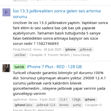
İos 13.3 jailbreakten sonra gelen ses artırma
F
sorunu
Unc0ver ile ios 13.3 jailbreakini yaptım. Yaptıktan sonra
fark ettim ki sesi sadece bas çek bas çek yaparak
açabiliyorum. Tamamen basılı tuttuğumda 5 saniye
falan bekledikten sonra artmaya başlıyor ses sizce
sorun nedir ? 1582746893
FinaLShot23
Konu
26 Şub 2020
iphone
jailbreak
Cevaplar: 3
Forum:
Yardım | Soru-Cevap
unc0ver
iPhone 7 Plus - RED - 128 GB
Satıldı
Turkcell cihazıdır garantisi bitmiştir pil durumu 100%
dür. Sorunsuz çalışmayan aksamı yoktur. 2900tl 12.4.1
sürümü jailbreak vardı kaldırdım bilerek
güncellemedim , isteyene jailbreak yapar veririm yada
güncelleyip veririm
ugrkrmss
Konu
3 Şub 2020
12.4.1
128gb
iphone
Cevaplar: 0
iphone
7plus
jailbreak 12.4
kırmızı
yurtiçi
Forum:
İkinci El - Alım/Satım