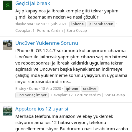
Geçici jailbreak
S
Açıp kapayınca jailbreak komple gitti tekrar yaptım
şimdi kapamadım neden ve nasıl çözülür
slaykon84
Konu
1 Şub 2021
iphone
jailberak sorun
Cevaplar: 1
Forum:
Yardım | Soru-Cevap
Unc0ver Yüklenme Sorunu
iPhone 6 iOS 12.4.7 sürümünü kullanıyorum cihazıma
Unc0ver ile Jailbreak yapmıştım cihazın sarjının bitmesi
ve reboot sonrası jailbreak kaldırıldı uygulama tekrar
açılmadı ve Unc0ver’ı başka kaynaklardan indirmeye
çalıştığımda yüklenmeme sorunu yaşıyorum uygulama
iniyor sonrasında indirme...
Endey
Konu
18 Ara 2020
iphone
unc0ver
Cevaplar: 12
Forum:
Yardım | Soru-Cevap
unc0ver açılmıyor
Appstore ios 12 uyarisi
Merhaba telefonuma amazon ve ebay yuklemek
istiyorim ama ios 12 hatasi veriyor , telefonu
guncellememi istiyor. Bu durumu nasil asabilirim acaba