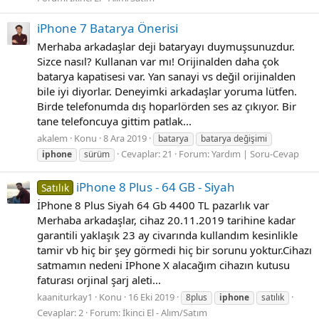
iPhone 7 Batarya Önerisi
Merhaba arkadaşlar deji bataryayı duymuşsunuzdur.
Sizce nasıl? Kullanan var mı! Orijinalden daha çok
batarya kapatisesi var. Yan sanayi vs değil orijinalden
bile iyi diyorlar. Deneyimki arkadaşlar yoruma lütfen.
Birde telefonumda dış hoparlörden ses az çıkıyor. Bir
tane telefoncuya gittim patlak...
akalem
Konu
8 Ara 2019
batarya
batarya değişimi
Cevaplar: 21
Forum:
Yardım | Soru-Cevap
iphone
sürüm
iPhone 8 Plus - 64 GB - Siyah
Satılık
İPhone 8 Plus Siyah 64 Gb 4400 TL pazarlık var
Merhaba arkadaşlar, cihaz 20.11.2019 tarihine kadar
garantili yaklaşık 23 ay civarında kullandım kesinlikle
tamir vb hiç bir şey görmedi hiç bir sorunu yoktur.Cihazı
satmamın nedeni İPhone X alacağım cihazın kutusu
faturası orjinal şarj aleti...
kaaniturkay1
Konu
16 Eki 2019
8plus
iphone
satılık
Cevaplar: 2
Forum:
İkinci El - Alım/Satım