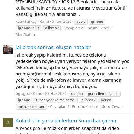
İSTANBUL/KADIKÖY • İOS 13.5 Yüklüdür Jailbreak
kullanabilirsiniz • Kutusu Ve Faturası Mevcuttur Gönül
Rahatlığı İle Satın Alabilirsiniz...
kaaniturkay
Konu
5 Tem 2020
apple
iphone
Cevaplar: 2
Forum:
İkinci El -
iphone
8plus
jailbreak
Alım/Satım
Jailbreak sonrası oluşan hatalar
Jailbreak yapıp kaldırdım, itunes de telefonu
yedeklerden böyle uyarı veriyor telefon yedeklenmiyor.
Dikte’den konuşup bir şey yazmaya çalışınca mikrofon
açılmıyor(normal sesli konuşma da, oyun ici sıkıntı
yok). Siri’de de mikrofon açılmıyor, arama kısmında
yazdığım hiç bir uygulamayı bulmuyor...
ogisgod
Konu
23 Haz 2020
donma
guncelleme hatasi
iphone
itunes yedekelme hatasi
jailbreak
kasma
Cevaplar: 4
Forum:
Yardım | Soru-Cevap
mikrofon sorunu
Kulaklik ile şarkı dinlerken Snapchat çalma
A
AirPods pro ile müzik dinlerken snapchat da video