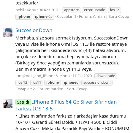
tesekkurler
bebii
Konu
30 Kas 2020
appstore
error uptade
ios12
Cevaplar: 1
Forum:
Yardım | Soru-Cevap
iphone
iphone
6s
SuccesionDown
Merhaba, size soru sormak istiyorum. SuccessionDown
veya Divise ile iPhone 6'mı iOS 11.3 ile restore etmeye
çalıştığımda her ikisindede rsync (44) hatası alıyorum.
birçok kez denedim ama hep aynı hatayı alıyorum.
(Birkaç ay önce yaptığım zamanlarda sorunsuzdu).
Benim amacım iPhone 6'yı 11.3 veya...
Jungkook_and_iPhone6
Konu
11 Eki 2020
downgrade
ios 12
ios11
iphone
iphone
6
successiondown
Cevaplar: 2
Forum:
Yardım | Soru-Cevap
İPhone 8 Plus 64 Gb Silver Sıfırından
Satıldı
Farksız İOS 13.5
• Cihazım sıfırından farksızdır arkadaşlar kasa durumu
10/10 • Garanti Süresi Doldu • FİYAT 4600 ₺ Ciddi
Alıcıya Cüzzi Miktarda Pazarlık Payı Vardır • KONUMUM