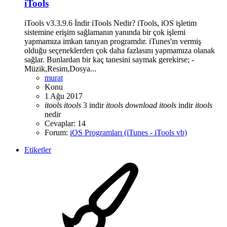
iTools
iTools v3.3.9.6 İndir iTools Nedir? iTools, iOS işletim
sistemine erişim sağlamanın yanında bir çok işlemi
yapmamıza imkan tanıyan programdır. iTunes'ın vermiş
olduğu seçeneklerden çok daha fazlasını yapmamıza olanak
sağlar. Bunlardan bir kaç tanesini saymak gerekirse; -
Müzik,Resim,Dosya...
murat
Konu
1 Ağu 2017
itools
itools
3 indir
itools
download
itools
indir
itools
nedir
Cevaplar: 14
Forum:
iOS Programları (iTunes - iTools vb)
Etiketler