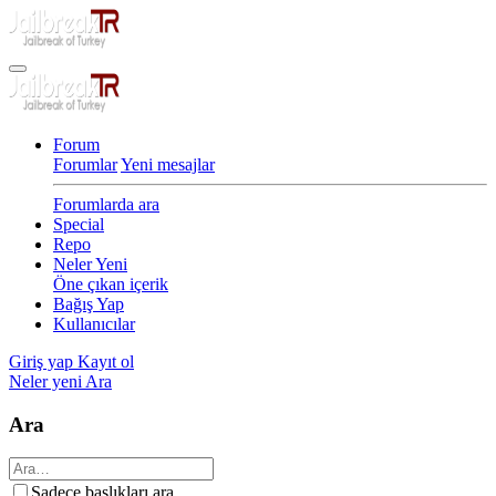
Forum
Forumlar
Yeni mesajlar
Forumlarda ara
Special
Repo
Neler Yeni
Öne çıkan içerik
Bağış Yap
Kullanıcılar
Giriş yap
Kayıt ol
Neler yeni
Ara
Ara
Sadece başlıkları ara