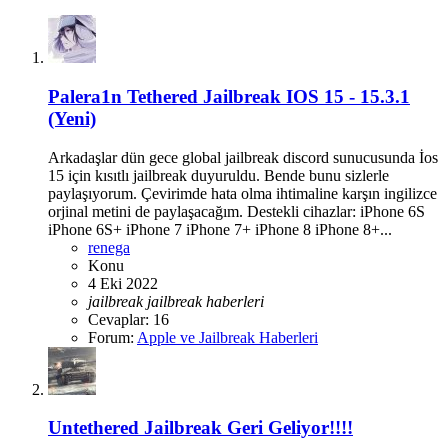
Palera1n Tethered Jailbreak IOS 15 - 15.3.1
(Yeni)
Arkadaşlar dün gece global jailbreak discord sunucusunda İos
15 için kısıtlı jailbreak duyuruldu. Bende bunu sizlerle
paylaşıyorum. Çevirimde hata olma ihtimaline karşın ingilizce
orjinal metini de paylaşacağım. Destekli cihazlar: iPhone 6S
iPhone 6S+ iPhone 7 iPhone 7+ iPhone 8 iPhone 8+...
renega
Konu
4 Eki 2022
jailbreak
jailbreak
haberleri
Cevaplar: 16
Forum:
Apple ve Jailbreak Haberleri
Untethered Jailbreak Geri Geliyor!!!!