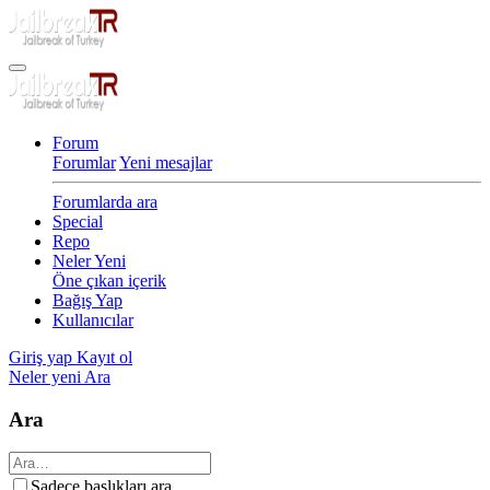
Forum
Forumlar
Yeni mesajlar
Forumlarda ara
Special
Repo
Neler Yeni
Öne çıkan içerik
Bağış Yap
Kullanıcılar
Giriş yap
Kayıt ol
Neler yeni
Ara
Ara
Sadece başlıkları ara