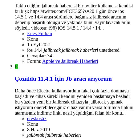
Takip ettiğim jailbreak habercisi bir twitter kullanıcısı kendisi
bu kişi: https://twitter.com/FCE365?s=20 1 gün önce ios
14.5.1 ve 14.4 arası sürümlere bağımsız jailbreak aracının
denenip başarılı olduğu ve yakında bunu yayınlayacaklarını
söyledi. videosu: (96) iOS 14.5.1 / 14.4 / 14...
Enes-Furkan
Konu
15 Eyl 2021
ios 14.4
jailbreak
jailbreak
haberleri
untethered
Cevaplar: 34
Forum:
Apple ve Jailbreak Haberleri
E
Çözüldü
11.4.1 İçin Jb aracı arıyorum
Daha önce Electra kullanıyordum fakat çok fazla donmaya
başladı ve cihaz sürekli kendini yeniden başlatmaya başladı
bu yüzden yeni bir Jailbreak cihazıyla jailbreak yapmak
istiyorum önerebileceğiniz cihaz var mı varsa forumda linkini
atarmısınız indirme linki nasıl yapıldığını falan bir konu...
eresbos67
Konu
8 Haz 2019
jailbreak
jailbreak
haberleri