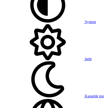
System
light
Karanlık ton