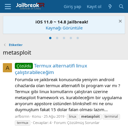
Giriş yap
Kayıt ol
iOS 11.0 ~ 14.8 Jailbreak!
Kaynağı Görüntüle
Etiketler
metasploit
Termux alternatifi linux
Çözüldü
A
çalıştırabileceğim
Forumda ve jaikbreak konusunda yeniyim android
cihazlarda olan termux alternatifi bi program var mı ?
Termux gibi linux komutlarını çalıştıran üzerine
metasploit framework vs. kurabileceğim bir uygulama
arıyorum appstore üstünden blinkshell mi ne onu
duymuştum fakat 15 dolar falan olması lazım...
arfbsrnn
Konu
25 Ağu 2019
linux
metasploit
terminal
Cevaplar: 4
Forum:
Çözülmüş Sorunlar
termux