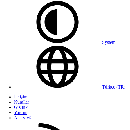
System
Türkçe (TR)
İletişim
Kurallar
Gizlilik
Yardım
Ana sayfa