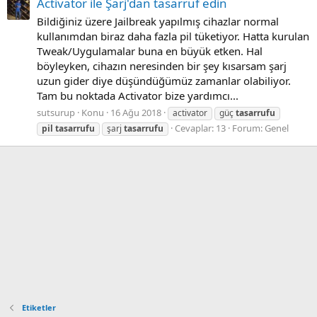
Activator ile Şarj'dan tasarruf edin
Bildiğiniz üzere Jailbreak yapılmış cihazlar normal
kullanımdan biraz daha fazla pil tüketiyor. Hatta kurulan
Tweak/Uygulamalar buna en büyük etken. Hal
böyleyken, cihazın neresinden bir şey kısarsam şarj
uzun gider diye düşündüğümüz zamanlar olabiliyor.
Tam bu noktada Activator bize yardımcı...
sutsurup
Konu
16 Ağu 2018
activator
güç
tasarrufu
Cevaplar: 13
Forum:
Genel
pil
tasarrufu
şarj
tasarrufu
Etiketler