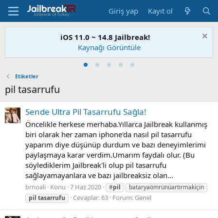
Giriş yap
Kayıt ol
iOS 11.0 ~ 14.8 Jailbreak!
Kaynağı Görüntüle
Etiketler
pil tasarrufu
Sende Ultra Pil Tasarrufu Sağla!
Öncelikle herkese merhaba.Yıllarca Jailbreak kullanmış
biri olarak her zaman iphone'da nasıl pil tasarrufu
yaparım diye düşünüp durdum ve bazı deneyimlerimi
paylaşmaya karar verdim.Umarım faydalı olur. (Bu
söylediklerim Jailbreak'li olup pil tasarrufu
sağlayamayanlara ve bazı jailbreaksiz olan...
brnoali
Konu
7 Haz 2020
#
pil
bataryaömrünüartırmakiçin
Cevaplar: 63
Forum:
Genel
pil
tasarrufu