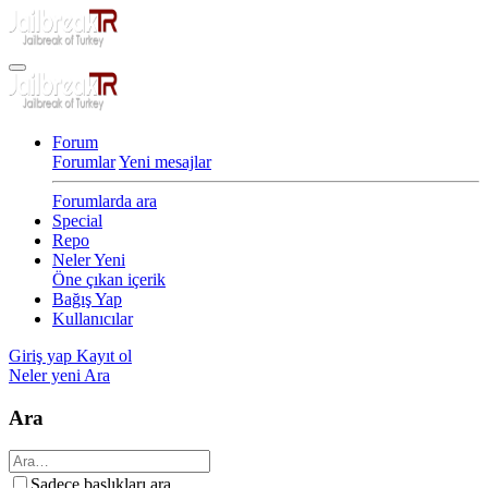
Forum
Forumlar
Yeni mesajlar
Forumlarda ara
Special
Repo
Neler Yeni
Öne çıkan içerik
Bağış Yap
Kullanıcılar
Giriş yap
Kayıt ol
Neler yeni
Ara
Ara
Sadece başlıkları ara