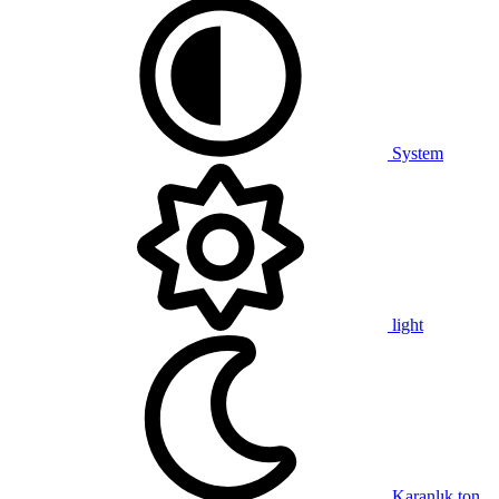
System
light
Karanlık ton