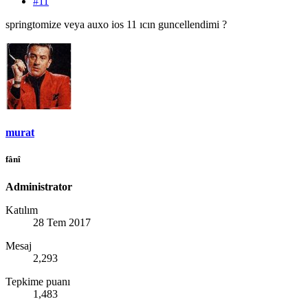
#11
springtomize veya auxo ios 11 ıcın guncellendimi ?
murat
fânî
Administrator
Katılım
28 Tem 2017
Mesaj
2,293
Tepkime puanı
1,483