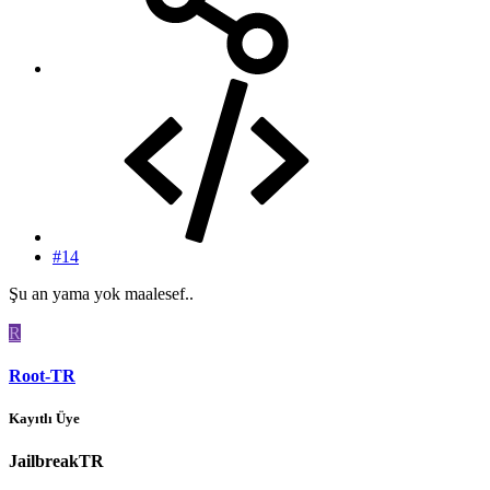
#14
Şu an yama yok maalesef..
R
Root-TR
Kayıtlı Üye
JailbreakTR