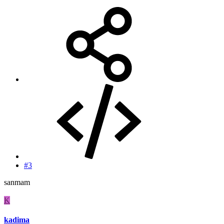
#3
sanmam
K
kadima