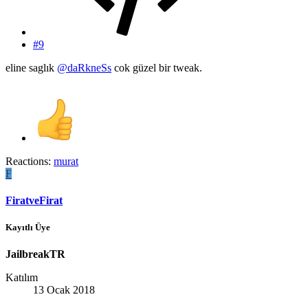
#9
eline saglık
@daRkneSs
cok güzel bir tweak.
Reactions:
murat
F
FiratveFirat
Kayıtlı Üye
JailbreakTR
Katılım
13 Ocak 2018