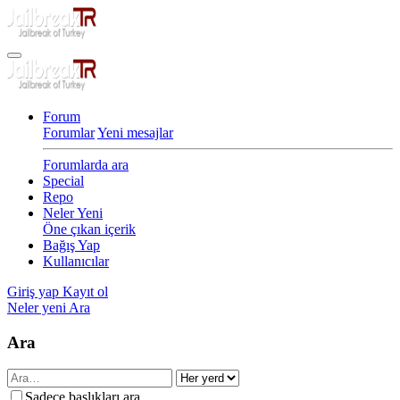
Forum
Forumlar
Yeni mesajlar
Forumlarda ara
Special
Repo
Neler Yeni
Öne çıkan içerik
Bağış Yap
Kullanıcılar
Giriş yap
Kayıt ol
Neler yeni
Ara
Ara
Sadece başlıkları ara