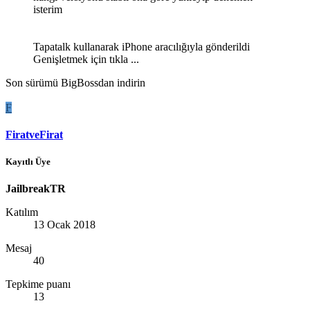
isterim
Tapatalk kullanarak iPhone aracılığıyla gönderildi
Genişletmek için tıkla ...
Son sürümü BigBossdan indirin
F
FiratveFirat
Kayıtlı Üye
JailbreakTR
Katılım
13 Ocak 2018
Mesaj
40
Tepkime puanı
13