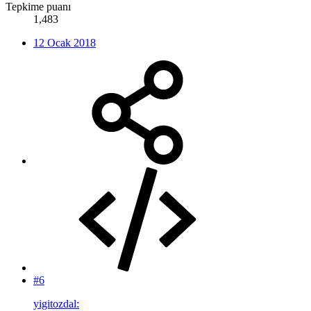
Tepkime puanı
1,483
12 Ocak 2018
#6
yigitozdal: