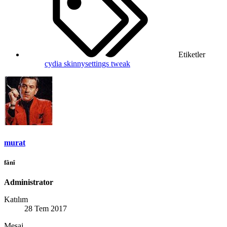
Etiketler
cydia
skinnysettings tweak
murat
fânî
Administrator
Katılım
28 Tem 2017
Mesaj