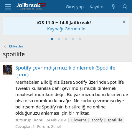
Giriş yap
Kayıt ol
iOS 11.0 ~ 14.8 Jailbreak!
Kaynağı Görüntüle
Etiketler
spotilife
Spotify çevrimdışı müzik dinlemek (Spotilife
içerir)
Merhabalar, Bildiğiniz üzere Spotify üzerinde Spotilife
Tweak'i kullanılsa dahi çevrimdışı müzik dinlemek
maalesef mümkün değil. Bu yazımızda bunu kısmen de
olsa olsa mümkün kılacağız. Ne kadar çevrimdışı diye
belirtsem de Spotify'nin bir süreliğine online
olduğunuzu anlaması için bir miktar...
sutsurup
Konu
24 Nis 2019
julioverne
spotify
spotilife
Cevaplar: 5
Forum:
Genel