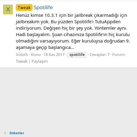
Spotilife
Tweak
X
Henüz kimse 10.3.1 için bir jailbreak çıkarmadığı için
jailbreakım yok. Bu yüzden Spotilife'ı TutuAppden
indiriyorum. Değişen hiç bir şey yok. Yöntemler aynı.
Hadi başlayalım. Şuan cihazınıza Spotilife'ın hiç kurulu
olmadığını varsayıyorum. Eğer kuruluysa doğrudan 9.
aşamaya geçip başlangıca...
Xoloth
Konu
18 Kas 2017
Cevaplar: 7
Forum:
spotilife
Tweak | Paylaşım
Etiketler