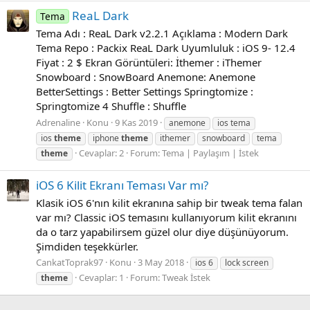
ReaL Dark
Tema
Tema Adı : ReaL Dark v2.2.1 Açıklama : Modern Dark
Tema Repo : Packix ReaL Dark Uyumluluk : iOS 9- 12.4
Fiyat : 2 $ Ekran Görüntüleri: İthemer : iThemer
Snowboard : SnowBoard Anemone: Anemone
BetterSettings : Better Settings Springtomize :
Springtomize 4 Shuffle : Shuffle
Adrenaline
Konu
9 Kas 2019
anemone
ios tema
ios
theme
iphone
theme
ithemer
snowboard
tema
Cevaplar: 2
Forum:
Tema | Paylaşım | İstek
theme
iOS 6 Kilit Ekranı Teması Var mı?
Klasik iOS 6'nın kilit ekranına sahip bir tweak tema falan
var mı? Classic iOS temasını kullanıyorum kilit ekranını
da o tarz yapabilirsem güzel olur diye düşünüyorum.
Şimdiden teşekkürler.
CankatToprak97
Konu
3 May 2018
ios 6
lock screen
Cevaplar: 1
Forum:
Tweak İstek
theme