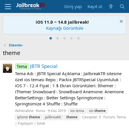
Giriş yap
Kayıt ol
iOS 11.0 ~ 14.8 Jailbreak!
Kaynağı Görüntüle
Etiketler
theme
JBTR Special
Tema
Tema Adı : JBTR Special Açıklama : JailbreakTR sitesine
özel ios teması Repo : Packix JBTRSpecial Uyumluluk :
iOS 7 - 12.4 Fiyat : 1 $ Ekran Görüntüleri: İthemer :
iThemer Snowboard : SnowBoard Anemone: Anemone
BetterSettings : Better Settings Springtomize :
Springtomize 4 Shuffle : Shuffle
Adrenaline
Konu
9 Kas 2019
ios tema
ios
theme
Cevaplar: 3
Forum:
Tema
iphone
theme
jailbreaktr
theme
| Paylaşım | İstek